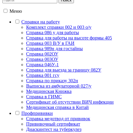
Меню
Справки на работу
Комплект справки 002 и 003 о/у
Справка 086 у для работы
Справка для работы на высоте формы 405
Справка 003 В/У в ГАИ
Справка 989н для гостайны
Справка 002ОУ
Справка 003ОУ
Справка 046У-1
Справка для выезда за границу 082У
Справка 001 гсу
Справка по приказу 302н
Выписка из амбулаторной 027/у
Медицинская Книжка
Справка в ГИМС
Сертификат об отсутствии ВИЧ инфекции
Медицинская справка в Китай
Профпрививки
Справка медотвод от прививок
Прививочный сертификат
Диаскинтест на туберкулез