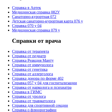
Cправка в Артек
Медицинская справка 082У
Санаторно-курортная 072
Детская санаторно-курортная карта 076 у
Справка 070 у 04
Медицинская справка 079 у
Справки от врача
Справка от терапевта
Справка от педиатр
Cправка Реакция Манту
Cправка от иммунолога
Cправка от генетика
Cправка от аллерголога
Cправка донора по форме 402
Cправка 057 у 04 для госпитализации
Справка от нарколога и психиатра
Справка в ГИМС
Cправка от уролога
Справка от травматолога
Справка для спортивной секции
Справка о флюорографии