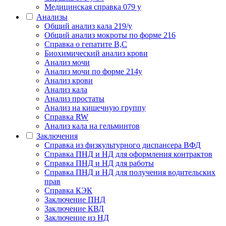
Медицинская справка 079 у
Анализы
Общий анализ кала 219/у
Общий анализ мокроты по форме 216
Справка о гепатите B,C
Биохимический анализ крови
Анализ мочи
Анализ мочи по форме 214у
Анализ крови
Анализ кала
Анализ простаты
Анализ на кишечную группу
Справка RW
Анализ кала на гельминтов
Заключения
Cправка из физкультурного диспансера ВФД
Справка ПНД и НД для оформления контрактов
Справка ПНД и НД для работы
Справка ПНД и НД для получения водительских
прав
Справка КЭК
Заключение ПНД
Заключение КВД
Заключение из НД