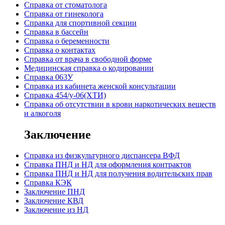
Справка от стоматолога
Справка от гинеколога
Справка для спортивной секции
Справка в бассейн
Справка о беременности
Справка о контактах
Справка от врача в свободной форме
Медицинская справка о кодировании
Справка 063У
Справка из кабинета женской консультации
Справка 454/у-06(ХТИ)
Справка об отсутствии в крови наркотических веществ
и алкоголя
Заключение
Cправка из физкультурного диспансера ВФД
Cправка ПНД и НД для оформления контрактов
Справка ПНД и НД для получения водительских прав
Справка КЭК
Заключение ПНД
Заключение КВД
Заключение из НД