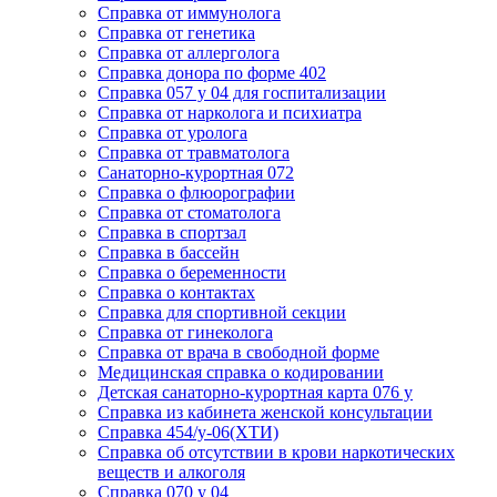
Cправка от иммунолога
Cправка от генетика
Cправка от аллерголога
Cправка донора по форме 402
Cправка 057 у 04 для госпитализации
Справка от нарколога и психиатра
Cправка от уролога
Справка от травматолога
Санаторно-курортная 072
Справка о флюорографии
Справка от стоматолога
Справка в спортзал
Справка в бассейн
Справка о беременности
Справка о контактах
Справка для спортивной секции
Справка от гинеколога
Справка от врача в свободной форме
Медицинская справка о кодировании
Детская санаторно-курортная карта 076 у
Справка из кабинета женской консультации
Справка 454/у-06(ХТИ)
Справка об отсутствии в крови наркотических
веществ и алкоголя
Справка 070 у 04