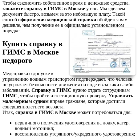
Чтобы сэкономить собственное время и денежные средства,
закажите справку в ГИМС
в Москве
у нас. Мы сделаем
документ быстро, возьмем за это небольшую плату. Такой
способ
оформления медицинской справк
и
обойдется вам
дешевле, чем получение ее в официально установленном
порядке.
Купить справку в
ГИМС в Москве
недорого
Медсправка о допуске к
управлению водным транспортом подтверждает, что человек
не угрожает безопасности движения на воде из-за каких-либо
заболеваний.
Справку в ГИМС
нужно отдать сотрудникам
ГИМС
, чтобы пройти аттестационную проверку.
Управлять
маломерным судном
вправе граждане, которые достигли
совершеннолетнего возраста.
Итак,
справка в ГИМС в Москве
может потребоваться для:
первичного получения удостоверения на лодку, катер,
водный мотоцикл;
восстановления утерянного/украденного удостоверения;