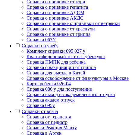
Cправка о прививке от кори
Cправка о прививке гепатита
Справка о прививке АДСМ
Справка о прививке АКДС
Справка о прививке о прививки от ветрянки
Справка о прививке от краснухи
Справка о прививке от гриппа
Справка 063У
Справки на учебу
Комплект справки 095 027 у
Квантифироновый тест на туберкулёз
Справка ПМПК для ребенка
Справка о вакцинации от гриппа
Справка для выезда в Китай
Справка освобождение от физкультуры в Москве
Карта ребенка 026-04
Справка 086 у для поступление
Справка выход из академического отпуска
Справка академ отпуск
Справка 095у
Справки от врача
Справка от терапевта
Справка от педиатр
Cправка Реакция Манту
Cправка в Артек