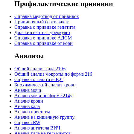
Профилактические прививки
Справка медотвод от прививок
Прививочный сертификат
Cправка о прививке гепатита
Диаскинтест на туберкулез
Справка о прививке АДСМ
Справка о прививке от кори
Анализы
Общий анализ кала 219/у
Общий анализ мокроты по форме 216
Справка о гепатите B,C
Биохимический анализ крови
Анализ мочи
Анализ мочи по форме 214у
Анализ крови
Анализ кала
Анализ простаты
Анализ на кишечную группу
Справка RW
Анализ антитела ВИЧ
Анализ кала на гельминтов