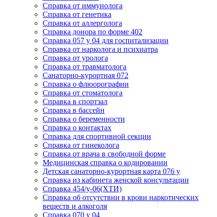
Cправка от иммунолога
Cправка от генетика
Cправка от аллерголога
Cправка донора по форме 402
Cправка 057 у 04 для госпитализации
Справка от нарколога и психиатра
Cправка от уролога
Справка от травматолога
Санаторно-курортная 072
Справка о флюорографии
Справка от стоматолога
Справка в спортзал
Справка в бассейн
Справка о беременности
Справка о контактах
Справка для спортивной секции
Справка от гинеколога
Справка от врача в свободной форме
Медицинская справка о кодировании
Детская санаторно-курортная карта 076 у
Справка из кабинета женской консультации
Справка 454/у-06(ХТИ)
Справка об отсутствии в крови наркотических
веществ и алкоголя
Справка 070 у 04