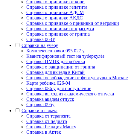
Cправка о прививке от кори
Cправка о прививке гепатита
Справка о прививке АДСМ
Справка о прививке АКДС
Справка о прививке о прививки от ветрянки
Справка о прививке от краснухи
Справка о прививке от гриппа
Справка 063У
Справки на учебу
Комплект справки 095 027 у
Квантифироновый тест на туберкулёз
Справка ПМПК для ребенка
Справка о вакцинации от гриппа
Справка для выезда в Китай
Справка освобождение от физкультуры в Москве
Карта ребенка 026-04
Справка 086 у для поступление
Справка выход из академического отпуска
Справка академ отпуск
Справка 095у
Справки от врача
Справка от терапевта
Справка от педиатр
Cправка Реакция Манту
Cправка в Артек