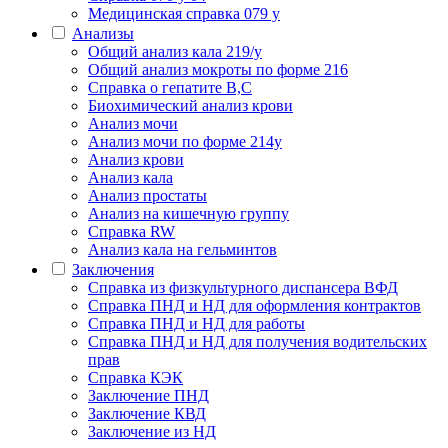
Медицинская справка 079 у
Анализы
Общий анализ кала 219/у
Общий анализ мокроты по форме 216
Справка о гепатите B,C
Биохимический анализ крови
Анализ мочи
Анализ мочи по форме 214у
Анализ крови
Анализ кала
Анализ простаты
Анализ на кишечную группу
Справка RW
Анализ кала на гельминтов
Заключения
Cправка из физкультурного диспансера ВФД
Справка ПНД и НД для оформления контрактов
Справка ПНД и НД для работы
Справка ПНД и НД для получения водительских
прав
Справка КЭК
Заключение ПНД
Заключение КВД
Заключение из НД