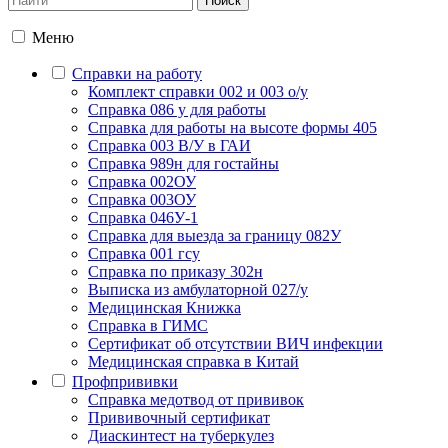
Меню
Справки на работу
Комплект справки 002 и 003 о/у
Справка 086 у для работы
Справка для работы на высоте формы 405
Справка 003 В/У в ГАИ
Справка 989н для гостайны
Справка 002ОУ
Справка 003ОУ
Справка 046У-1
Справка для выезда за границу 082У
Справка 001 гсу
Справка по приказу 302н
Выписка из амбулаторной 027/у
Медицинская Книжка
Справка в ГИМС
Сертификат об отсутствии ВИЧ инфекции
Медицинская справка в Китай
Профпрививки
Справка медотвод от прививок
Прививочный сертификат
Диаскинтест на туберкулез