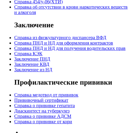
Справка 454/у-06(ХТИ)
Справка об отсутствии в крови наркотических веществ
и алкоголя
Заключение
Cправка из физкультурного диспансера ВФД
Cправка ПНД и НД для оформления контрактов
Справка ПНД и НД для получения водительских прав
Справка КЭК
Заключение ПНД
Заключение КВД
Заключение из НД
Профилактические прививки
Справка медотвод от прививок
Прививочный сертификат
Cправка о прививке гепатита
Диаскинтест на туберкулез
Справка о прививке АДСМ
Справка о прививке от кори