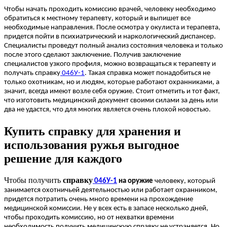
Чтобы начать проходить комиссию врачей, человеку необходимо
обратиться к местному терапевту, который и выпишет все
необходимые направления. После осмотра у окулиста и терапевта,
придется пойти в психиатрический и наркологический диспансер.
Специалисты проведут полный анализ состояния человека и только
после этого сделают заключение. Получив заключение
специалистов узкого профиля, можно возвращаться к терапевту и
получать справку
046У-1
. Такая справка может понадобиться не
только охотникам, но и людям, которые работают охранниками, а
значит, всегда имеют возле себя оружие. Стоит отметить и тот факт,
что изготовить медицинский документ своими силами за день или
два не удастся, что для многих является очень плохой новостью.
Купить справку для хранения и
использования ружья выгодное
решение для каждого
Чтобы получить
справку
046У-1
на оружие
человеку, который
занимается охотничьей деятельностью или работает охранником,
придется потратить очень много времени на прохождение
медицинской комиссии. Не у всех есть в запасе несколько дней,
чтобы проходить комиссию, но от нехватки времени
необходимость получить медицинскую справку не устраняется. Но