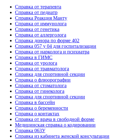
Справка от терапевта
Справка от педиатр
Cправка Реакция Манту
Cправка от иммунолога
Cправка от генетика
Cправка от аллерголога
Cправка донора по форме 402
Cправка 057 у 04 для госпитализации
Справка от нарколога и психиатра
Справка в ГИМС
Cправка от уролога
Справка от травматолога
Справка для спортивной секции
Справка о флюорографии
Справка от стоматолога
Справка от гинеколога
Справка для спортивной секции
Справка в бассейн
Справка о беременности
Справка о контактах
Справка от врача в свободной форме
Медицинская справка о кодировании
Справка 063У
Справка из кабинета женской консультации