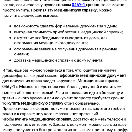
все же, если человеку нужна
справка
046У-1
срочно
, то ее можно
просто купить. Покупая эту
медицинскую справку,
можно
получить следующие выгоды:
возможность сделать формальный документ за 1 день;
выгодная стоимость приобретения медицинской справки;
отсутствие необходимости выходить из дома, для
оформления медицинского документа;
оформление заявки на получения документа в режиме
онлайн;
доставка медицинской справки к дому клиента.
И так, еще раз можно убедиться в том, что, ощутив минимум
дискомфорта, каждый сможет
оформить медицинский документ
для получения права владеть оружием.
Медицинская справка
046у-1 в Москве
теперь стала еще более доступной и купить ее
сможет абсолютно каждый. Если нет желания идти в больницу и
тратить много времени или документ попросту требуется срочно,
то
купить медицинскую справку
стоит обязательно.
Профессионалы оформят документ именно так, как этого требует
закон и к справке ни у кого не возникнет претензий.
Чтобы
купить медицинскую справку,
достаточно иметь телефон и
подключение к интернету. Заказать документ можно всего за пару
минут, получив его быстро и оплатив по весьма приятному тарифу.