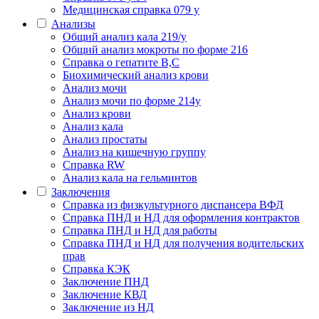
Медицинская справка 079 у
Анализы
Общий анализ кала 219/у
Общий анализ мокроты по форме 216
Справка о гепатите B,C
Биохимический анализ крови
Анализ мочи
Анализ мочи по форме 214у
Анализ крови
Анализ кала
Анализ простаты
Анализ на кишечную группу
Справка RW
Анализ кала на гельминтов
Заключения
Cправка из физкультурного диспансера ВФД
Справка ПНД и НД для оформления контрактов
Справка ПНД и НД для работы
Справка ПНД и НД для получения водительских
прав
Справка КЭК
Заключение ПНД
Заключение КВД
Заключение из НД