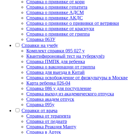
Cправка о прививке от кори
Cправка о прививке гепатита
Справка о прививке АДСМ
Справка о прививке АКДС
Справка о прививке о прививки от ветрянки
Справка о прививке от краснухи
Справка о прививке от гриппа
Справка 063У
Справки на учебу
Комплект справки 095 027 у
Квантифироновый тест на туберкулёз
Справка ПМПК для ребенка
Справка о вакцинации от гриппа
Справка для выезда в Китай
Справка освобождение от физкультуры в Москве
Карта ребенка 026-04
Справка 086 у для поступление
Справка выход из академического отпуска
Справка академ отпуск
Справка 095у
Справки от врача
Справка от терапевта
Справка от педиатр
Cправка Реакция Манту
Cправка в Артек