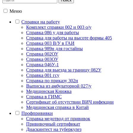
Меню
Справки на работу
Комплект справки 002 и 003 о/у
Справка 086 у для работы
Справка для работы на высоте формы 405
Справка 003 В/У в ГАИ
Справка 989н для гостайны
Справка 002ОУ
Справка 003ОУ
Справка 046У-1
Справка для выезда за границу 082У
Справка 001 гсу
Справка по приказу 302н
Выписка из амбулаторной 027/у
Медицинская Книжка
Справка в ГИМС
Сертификат об отсутствии ВИЧ инфекции
Медицинская справка в Китай
Профпрививки
Справка медотвод от прививок
Прививочный сертификат
Диаскинтест на туберкулез