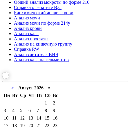
Общий анализ мокроты по форме 216
Справка о гепатите B,C
Биохимический анализ крови
Анализ мочи
Анализ мочи по форме 214у
Анализ крови
Анализ кала
Анализ простаты
Анализ на кишечную группу
Справка RW
Анализ антитела ВИЧ
Анализ кала на гельминтов
«
Август 2026 »
Пн
Вт
Ср
Чт
Пт
Сб
Вс
1
2
3
4
5
6
7
8
9
10
11
12
13
14
15
16
17
18
19
20
21
22
23