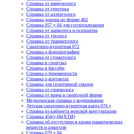
Cправка от иммунолога
Cправка от генетика
Cправка от аллерголога
Cправка донора по форме 402
Cправка 057 у 04 для госпитализации
Справка от нарколога и психиатра
Cправка от уролога
Справка от травматолога
Санаторно-курортная 072
Справка о флюорографии
Справка от стоматолога
Справка в спортзал
Справка в бассейн
Справка о беременности
Справка о контактах
Справка для спортивной секции
Справка от гинеколога
Справка от врача в свободной форме
Медицинская справка о кодировании
Детская санаторно-курортная карта 076 у
Справка из кабинета женской консультации
Справка 454/у-06(ХТИ)
Справка об отсутствии в крови наркотических
веществ и алкоголя
Справка 070 у 04