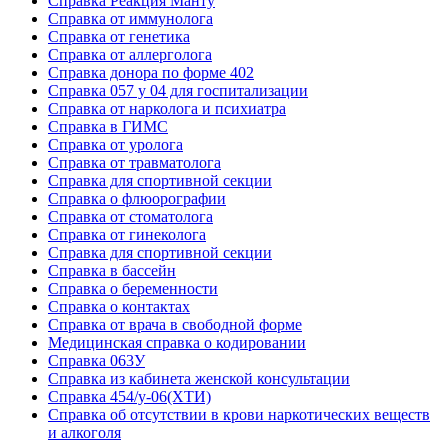
Cправка Реакция Манту
Cправка от иммунолога
Cправка от генетика
Cправка от аллерголога
Cправка донора по форме 402
Cправка 057 у 04 для госпитализации
Справка от нарколога и психиатра
Справка в ГИМС
Cправка от уролога
Справка от травматолога
Справка для спортивной секции
Справка о флюорографии
Справка от стоматолога
Справка от гинеколога
Справка для спортивной секции
Справка в бассейн
Справка о беременности
Справка о контактах
Справка от врача в свободной форме
Медицинская справка о кодировании
Справка 063У
Справка из кабинета женской консультации
Справка 454/у-06(ХТИ)
Справка об отсутствии в крови наркотических веществ
и алкоголя