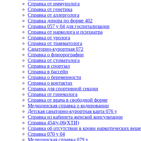
Cправка от иммунолога
Cправка от генетика
Cправка от аллерголога
Cправка донора по форме 402
Cправка 057 у 04 для госпитализации
Справка от нарколога и психиатра
Cправка от уролога
Справка от травматолога
Санаторно-курортная 072
Справка о флюорографии
Справка от стоматолога
Справка в спортзал
Справка в бассейн
Справка о беременности
Справка о контактах
Справка для спортивной секции
Справка от гинеколога
Справка от врача в свободной форме
Медицинская справка о кодировании
Детская санаторно-курортная карта 076 у
Справка из кабинета женской консультации
Справка 454/у-06(ХТИ)
Справка об отсутствии в крови наркотических веще
Справка 070 у 04
Медицинская справка 079 у