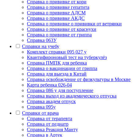
Cправка о прививке от кори
Cправка о прививке гепатита
Справка о прививке АДСМ
Справка о прививке АКДС
Справка о прививке о прививки от ветрянки
Справка о прививке от краснухи
Справка о прививке от гриппа
Справка 063У
Справки на учебу
Комплект справки 095 027 у
Квантифироновый тест на туберкулёз
Справка ПМПК для ребенка
Справка о вакцинации от гриппа
Справка для выезда в Китай
Справка освобождение от физкультуры в Москве
Карта ребенка 026-04
Справка 086 у для поступление
Справка выход из академического отпуска
Справка академ отпуск
Справка 095у
Справки от врача
Справка от терапевта
Справка от педиатр
Cправка Реакция Манту
Cправка в Артек