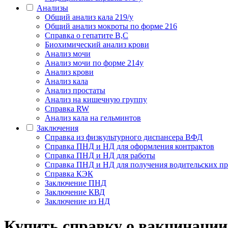
Анализы
Общий анализ кала 219/у
Общий анализ мокроты по форме 216
Справка о гепатите B,C
Биохимический анализ крови
Анализ мочи
Анализ мочи по форме 214у
Анализ крови
Анализ кала
Анализ простаты
Анализ на кишечную группу
Справка RW
Анализ кала на гельминтов
Заключения
Cправка из физкультурного диспансера ВФД
Справка ПНД и НД для оформления контрактов
Справка ПНД и НД для работы
Справка ПНД и НД для получения водительских пр
Справка КЭК
Заключение ПНД
Заключение КВД
Заключение из НД
Купить справку о вакцинации