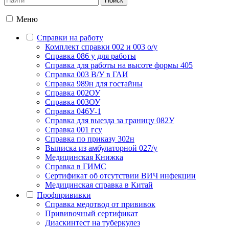
Меню
Справки на работу
Комплект справки 002 и 003 о/у
Справка 086 у для работы
Справка для работы на высоте формы 405
Справка 003 В/У в ГАИ
Справка 989н для гостайны
Справка 002ОУ
Справка 003ОУ
Справка 046У-1
Справка для выезда за границу 082У
Справка 001 гсу
Справка по приказу 302н
Выписка из амбулаторной 027/у
Медицинская Книжка
Справка в ГИМС
Сертификат об отсутствии ВИЧ инфекции
Медицинская справка в Китай
Профпрививки
Справка медотвод от прививок
Прививочный сертификат
Диаскинтест на туберкулез