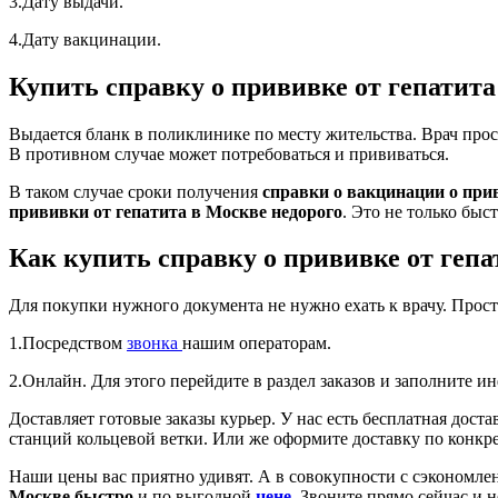
3.Дату выдачи.
4.Дату вакцинации.
Купить справку о прививке от гепатита
Выдается бланк в поликлинике по месту жительства. Врач про
В противном случае может потребоваться и прививаться.
В таком случае сроки получения
справки о вакцинации о при
прививки от гепатита в Москве недорого
. Это не только бы
Как купить справку о прививке от гепа
Для покупки нужного документа не нужно ехать к врачу. Прос
1.Посредством
звонка
нашим операторам.
2.Онлайн. Для этого перейдите в раздел заказов и заполните 
Доставляет готовые заказы курьер. У нас есть бесплатная доста
станций кольцевой ветки. Или же оформите доставку по конкре
Наши цены вас приятно удивят. А в совокупности с сэкономл
Москве быстро
и по выгодной
цене
. Звоните прямо сейчас и