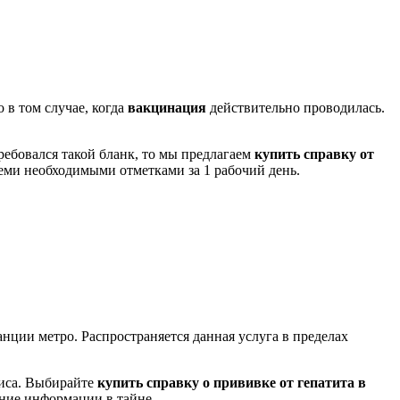
о в том случае, когда
вакцинация
действительно проводилась.
ребовался такой бланк, то мы предлагаем
купить справку от
семи необходимыми отметками за 1 рабочий день.
танции метро. Распространяется данная услуга в пределах
виса. Выбирайте
купить справку о прививке от гепатита в
ение информации в тайне.