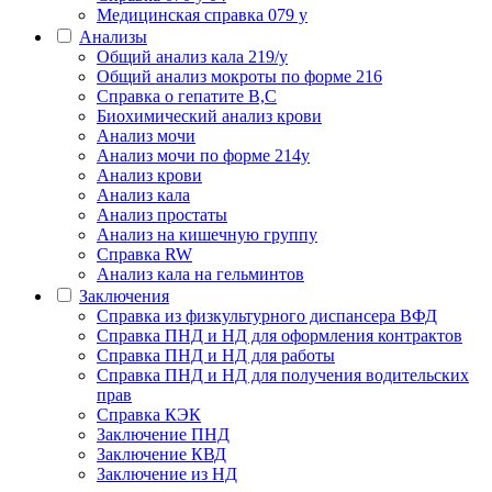
Медицинская справка 079 у
Анализы
Общий анализ кала 219/у
Общий анализ мокроты по форме 216
Справка о гепатите B,C
Биохимический анализ крови
Анализ мочи
Анализ мочи по форме 214у
Анализ крови
Анализ кала
Анализ простаты
Анализ на кишечную группу
Справка RW
Анализ кала на гельминтов
Заключения
Cправка из физкультурного диспансера ВФД
Справка ПНД и НД для оформления контрактов
Справка ПНД и НД для работы
Справка ПНД и НД для получения водительских
прав
Справка КЭК
Заключение ПНД
Заключение КВД
Заключение из НД