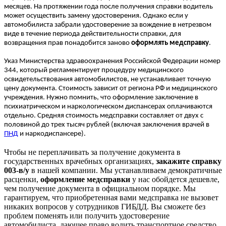
месяцев. На протяжении года после получения справки водитель
может осуществить замену удостоверения. Однако если у
автомобилиста забрали удостоверение за вождение в нетрезвом
виде в течение периода действительности справки, для
возвращения прав понадобится заново
оформлять медсправку
.
Указ Министерства здравоохранения Российской Федерации номер
344, который регламентирует процедуру медицинского
освидетельствования автомобилистов, не устанавливает точную
цену документа. Стоимость зависит от региона РФ и медицинского
учреждения. Нужно помнить, что оформление заключение в
психиатрическом и наркологическом диспансерах оплачиваются
отдельно. Средняя стоимость медсправки составляет от двух с
половиной до трех тысяч рублей (включая заключения врачей в
ПНД
и наркодиспансере).
Чтобы не переплачивать за получение документа в
государственных врачебных организациях,
закажите справку
003-в/у
в нашей компании. Мы устанавливаем демократичные
расценки,
оформление медсправки
у нас обойдется дешевле,
чем получение документа в официальном порядке. Мы
гарантируем, что приобретенная вами медсправка не вызовет
никаких вопросов у сотрудников ГИБДД. Вы сможете без
проблем поменять или получить удостоверение
автомобилиста, дающее право водить транспортное средство.