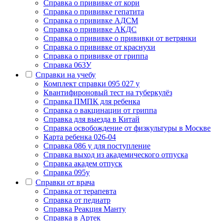
Cправка о прививке от кори
Cправка о прививке гепатита
Справка о прививке АДСМ
Справка о прививке АКДС
Справка о прививке о прививки от ветрянки
Справка о прививке от краснухи
Справка о прививке от гриппа
Справка 063У
Справки на учебу
Комплект справки 095 027 у
Квантифироновый тест на туберкулёз
Справка ПМПК для ребенка
Справка о вакцинации от гриппа
Справка для выезда в Китай
Справка освобождение от физкультуры в Москве
Карта ребенка 026-04
Справка 086 у для поступление
Справка выход из академического отпуска
Справка академ отпуск
Справка 095у
Справки от врача
Справка от терапевта
Справка от педиатр
Cправка Реакция Манту
Cправка в Артек