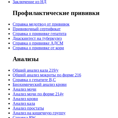
Заключение из НД
Профилактические прививки
Справка медотвод от прививок
Прививочный сертификат
Cправка о прививке гепатита
Диаскинтест на туберкулез
Справка о прививке АДСМ
Справка о прививке от кори
Анализы
Общий анализ кала 219/у
Общий анализ мокроты по форме 216
Справка о гепатите B,C
Биохимический анализ крови
Анализ мочи
Анализ мочи по форме 214у
Анализ крови
Анализ кала
Анализ простаты
Анализ на кишечную группу
Справка RW