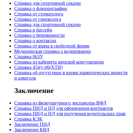
Справка для спортивной секции
Справка о флюорографии
Справка от стоматолога
Справка от гинеколога
Справка для спортивной секции
Справка в бассейн
Справка о беременности
Справка о контактах
Справка от врача в свободной форме
Медицинская справка о кодировании
Справка 063У
Справка из кабинета женской консультации
Справка 454/у-06(ХТИ)
Справка об отсутствии в крови наркотических веществ
и алкоголя
Заключение
Cправка из физкультурного диспансера ВФД
Cправка ПНД и НД для оформления контрактов
Справка ПНД и НД для получения водительских прав
Справка КЭК
Заключение ПНД
Заключение КВД