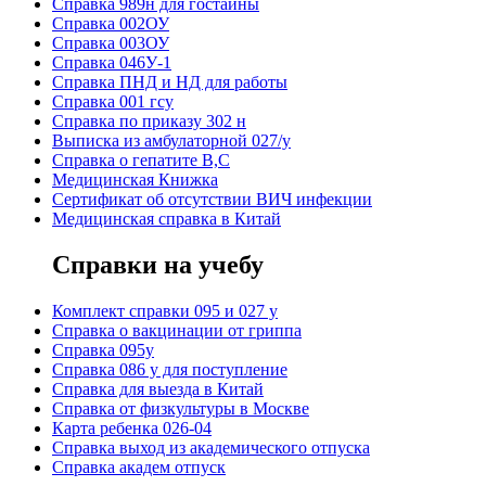
Справка 989н для гостайны
Справка 002ОУ
Справка 003ОУ
Справка 046У-1
Справка ПНД и НД для работы
Справка 001 гсу
Справка по приказу 302 н
Выписка из амбулаторной 027/у
Справка о гепатите B,C
Медицинская Книжка
Сертификат об отсутствии ВИЧ инфекции
Медицинская справка в Китай
Справки на учебу
Комплект справки 095 и 027 у
Справка о вакцинации от гриппа
Справка 095у
Справка 086 у для поступление
Справка для выезда в Китай
Справка от физкультуры в Москве
Карта ребенка 026-04
Справка выход из академического отпуска
Справка академ отпуск