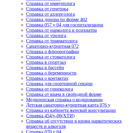
Cправка от иммунолога
Cправка от генетика
Cправка от аллерголога
Cправка донора по форме 402
Cправка 057 у 04 для госпитализации
Справка от нарколога и психиатра
Cправка от уролога
Справка от травматолога
Санаторно-курортная 072
Справка о флюорографии
Справка от стоматолога
Справка в спортзал
Справка в бассейн
Справка о беременности
Справка о контактах
Справка для спортивной секции
Справка от гинеколога
Справка от врача в свободной форме
Медицинская справка о кодировании
Детская санаторно-курортная карта 076 у
Справка из кабинета женской консультации
Справка 454/у-06(ХТИ)
Справка об отсутствии в крови наркотических
веществ и алкоголя
Справка 070 у 04