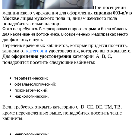
При посещении
медицинского учреждения для оформления
справки 003-в/у в
Москве
лицам мужского пола и, лицам женского пола
понадобится только паспорт.
Фото не требуется. В медсправках старого формата была область
для наклеивания фотоснимка. В современных медсправках место
для фото отсутствует.
Перечень врачебных кабинетов, которые придется посетить,
зависим от
категории
удостоверения, которую вы открываете.
Для
оформления удостоверения
категории
A, B, С,
понадобится посетить следующие кабинеты:
терапевтический;
офтальмологический;
психиатрический;
наркологический.
Если требуется открыть категорию
, D, CE, DE, TM, TB,
C
кроме перечисленных выше, понадобится посетить такие
кабинеты:
неврологический;