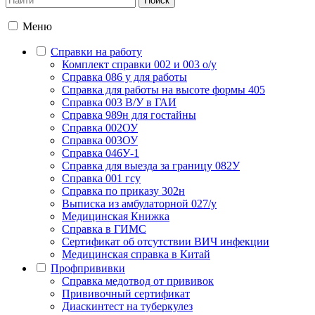
Меню
Справки на работу
Комплект справки 002 и 003 о/у
Справка 086 у для работы
Справка для работы на высоте формы 405
Справка 003 В/У в ГАИ
Справка 989н для гостайны
Справка 002ОУ
Справка 003ОУ
Справка 046У-1
Справка для выезда за границу 082У
Справка 001 гсу
Справка по приказу 302н
Выписка из амбулаторной 027/у
Медицинская Книжка
Справка в ГИМС
Сертификат об отсутствии ВИЧ инфекции
Медицинская справка в Китай
Профпрививки
Справка медотвод от прививок
Прививочный сертификат
Диаскинтест на туберкулез