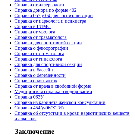
Cправка от аллерголога
Cправка донора по форме 402
Cправка 057 у 04 для госпитализации
Справка от нарколога и психиатра
Справка в ГИМС
Cправка от уролога
Справка от травматолога
Справка для спортивной секции
Справка о флюорографии
Справка от стоматолога
Справка от гинеколога
Справка для спортивной секции
Справка в бассейн
Справка о беременности
Справка о контактах
Справка от врача в свободной форме
Медицинская справка о кодировании
Справка 063У
Справка из кабинета женской консультации
Справка 454/у-06(ХТИ)
Справка об отсутствии в крови наркотических веществ
и алкоголя
Заключение