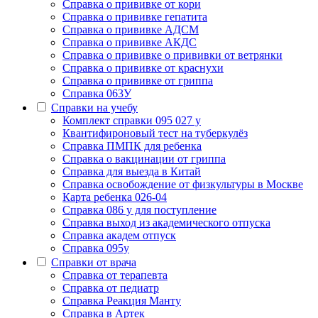
Cправка о прививке от кори
Cправка о прививке гепатита
Справка о прививке АДСМ
Справка о прививке АКДС
Справка о прививке о прививки от ветрянки
Справка о прививке от краснухи
Справка о прививке от гриппа
Справка 063У
Справки на учебу
Комплект справки 095 027 у
Квантифироновый тест на туберкулёз
Справка ПМПК для ребенка
Справка о вакцинации от гриппа
Справка для выезда в Китай
Справка освобождение от физкультуры в Москве
Карта ребенка 026-04
Справка 086 у для поступление
Справка выход из академического отпуска
Справка академ отпуск
Справка 095у
Справки от врача
Справка от терапевта
Справка от педиатр
Cправка Реакция Манту
Cправка в Артек