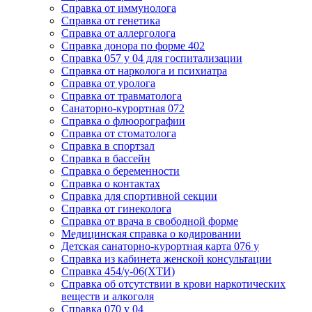
Cправка от иммунолога
Cправка от генетика
Cправка от аллерголога
Cправка донора по форме 402
Cправка 057 у 04 для госпитализации
Справка от нарколога и психиатра
Cправка от уролога
Справка от травматолога
Санаторно-курортная 072
Справка о флюорографии
Справка от стоматолога
Справка в спортзал
Справка в бассейн
Справка о беременности
Справка о контактах
Справка для спортивной секции
Справка от гинеколога
Справка от врача в свободной форме
Медицинская справка о кодировании
Детская санаторно-курортная карта 076 у
Справка из кабинета женской консультации
Справка 454/у-06(ХТИ)
Справка об отсутствии в крови наркотических
веществ и алкоголя
Справка 070 у 04