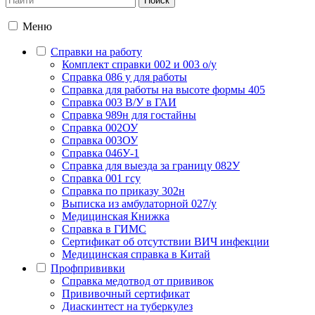
Меню
Справки на работу
Комплект справки 002 и 003 о/у
Справка 086 у для работы
Справка для работы на высоте формы 405
Справка 003 В/У в ГАИ
Справка 989н для гостайны
Справка 002ОУ
Справка 003ОУ
Справка 046У-1
Справка для выезда за границу 082У
Справка 001 гсу
Справка по приказу 302н
Выписка из амбулаторной 027/у
Медицинская Книжка
Справка в ГИМС
Сертификат об отсутствии ВИЧ инфекции
Медицинская справка в Китай
Профпрививки
Справка медотвод от прививок
Прививочный сертификат
Диаскинтест на туберкулез