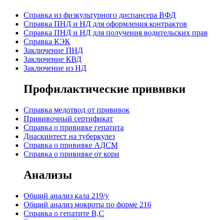
Cправка из физкультурного диспансера ВФД
Cправка ПНД и НД для оформления контрактов
Справка ПНД и НД для получения водительских прав
Справка КЭК
Заключение ПНД
Заключение КВД
Заключение из НД
Профилактические прививки
Справка медотвод от прививок
Прививочный сертификат
Cправка о прививке гепатита
Диаскинтест на туберкулез
Справка о прививке АДСМ
Справка о прививке от кори
Анализы
Общий анализ кала 219/у
Общий анализ мокроты по форме 216
Справка о гепатите B,C