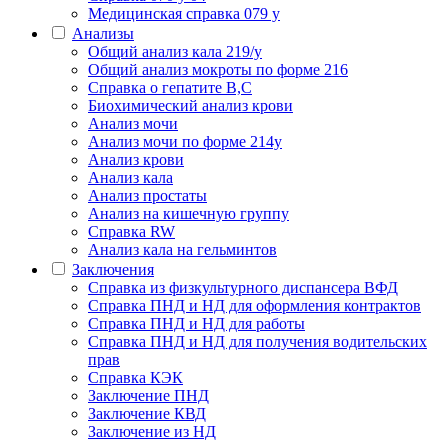
Медицинская справка 079 у
Анализы
Общий анализ кала 219/у
Общий анализ мокроты по форме 216
Справка о гепатите B,C
Биохимический анализ крови
Анализ мочи
Анализ мочи по форме 214у
Анализ крови
Анализ кала
Анализ простаты
Анализ на кишечную группу
Справка RW
Анализ кала на гельминтов
Заключения
Cправка из физкультурного диспансера ВФД
Справка ПНД и НД для оформления контрактов
Справка ПНД и НД для работы
Справка ПНД и НД для получения водительских
прав
Справка КЭК
Заключение ПНД
Заключение КВД
Заключение из НД