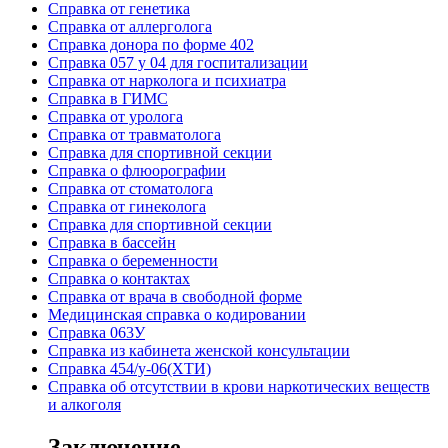
Cправка от генетика
Cправка от аллерголога
Cправка донора по форме 402
Cправка 057 у 04 для госпитализации
Справка от нарколога и психиатра
Справка в ГИМС
Cправка от уролога
Справка от травматолога
Справка для спортивной секции
Справка о флюорографии
Справка от стоматолога
Справка от гинеколога
Справка для спортивной секции
Справка в бассейн
Справка о беременности
Справка о контактах
Справка от врача в свободной форме
Медицинская справка о кодировании
Справка 063У
Справка из кабинета женской консультации
Справка 454/у-06(ХТИ)
Справка об отсутствии в крови наркотических веществ
и алкоголя
Заключение