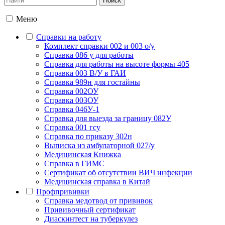
Меню
Справки на работу
Комплект справки 002 и 003 о/у
Справка 086 у для работы
Справка для работы на высоте формы 405
Справка 003 В/У в ГАИ
Справка 989н для гостайны
Справка 002ОУ
Справка 003ОУ
Справка 046У-1
Справка для выезда за границу 082У
Справка 001 гсу
Справка по приказу 302н
Выписка из амбулаторной 027/у
Медицинская Книжка
Справка в ГИМС
Сертификат об отсутствии ВИЧ инфекции
Медицинская справка в Китай
Профпрививки
Справка медотвод от прививок
Прививочный сертификат
Диаскинтест на туберкулез