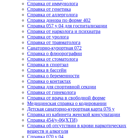
Cправка от иммунолога
Cправка от генетика
Cправка от аллерголога
Cправка донора по форме 402
Cправка 057 у 04 для госпитализации
Справка от нарколога и психиатра
Cправка от уролога
Справка от травматолога
Санаторно-курортная 072
Справка о флюорографии
Справка от стоматолога
Справка в спортзал
Справка в бассейн
Справка о беременности
Справка о контактах
Справка для спортивной секции
Справка от гинеколога
Справка от врача в свободной форме
Медицинская справка о кодировании
Детская санаторно-курортная карта 076 у
Справка из кабинета женской консультации
Справка 454/у-06(ХТИ)
Справка об отсутствии в крови наркотических
веществ и алкоголя
Справка 070 у 04