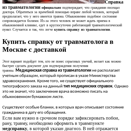
Справка
из травматологии
официальн
о
подтверждает, что гражданин посещал
доктора. Обратиться за врачебной помощью вправе любой человек, который
предполагает, что у него имеется травма. Обыкновенно подобное состояние
сопровождается болями. Из-за этого человек не может ждать приема в
обыкновенной клинике, едет в круглосуточно работающий травматологический
пункт. Случается и так, что легче
купить справку из травматологии
.
Купить справку от травматолога в
Москве с доставкой
Этот вариант подойдет тем, кто не понес серьезных увечий, желает как можно
быстрее сделать документ для подтверждения получения
травмы.
Медицинская справка из травматологии
не располагает
учетным образцом, который прописан в указе Министерства
здравоохранения. Кроме того, не существует официального
типографского заказа на данный
тип медицинских справок
. Однако
это не значит, что заключение врача возможно писать на
обыкновенном бумажном листе.
Существуют особые бланки, в которых врач описывает состояние
гражданина в дату его обращения.
Если вам нужно в срочном порядке зафиксировать побои,
рану, травму, необходимо оформить в травмпункте
медсправку
, в которой указан диагноз. В ней отражается