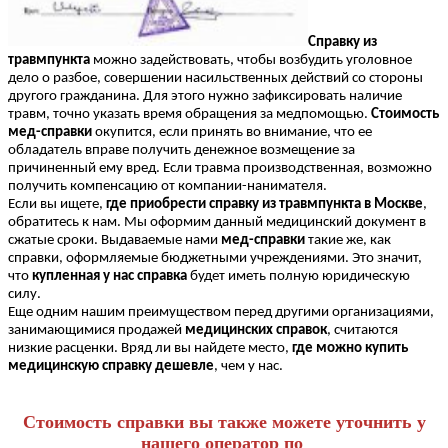
Справку из
травмпункта
можно задействовать, чтобы возбудить уголовное
дело о разбое, совершении насильственных действий со стороны
другого гражданина. Для этого нужно зафиксировать наличие
травм, точно указать время обращения за медпомощью.
Стоимость
мед-справки
окупится, если принять во внимание, что ее
обладатель вправе получить денежное возмещение за
причиненный ему вред. Если травма производственная, возможно
получить компенсацию от компании-нанимателя.
Если вы ищете,
где приобрести справку из травмпункта в Москве
,
обратитесь к нам. Мы оформим данный медицинский документ в
сжатые сроки. Выдаваемые нами
мед-справки
такие же, как
справки, оформляемые бюджетными учреждениями. Это значит,
что
купленная у нас справка
будет иметь полную юридическую
силу.
Еще одним нашим преимуществом перед другими организациями,
занимающимися продажей
медицинских справок
, считаются
низкие расценки. Вряд ли вы найдете место,
где можно купить
медицинскую справку дешевле
, чем у нас.
Стоимость справки вы также можете уточнить у
нашего оператор по