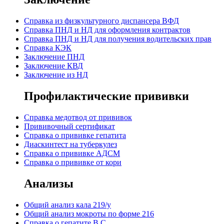
Cправка из физкультурного диспансера ВФД
Cправка ПНД и НД для оформления контрактов
Справка ПНД и НД для получения водительских прав
Справка КЭК
Заключение ПНД
Заключение КВД
Заключение из НД
Профилактические прививки
Справка медотвод от прививок
Прививочный сертификат
Cправка о прививке гепатита
Диаскинтест на туберкулез
Справка о прививке АДСМ
Справка о прививке от кори
Анализы
Общий анализ кала 219/у
Общий анализ мокроты по форме 216
Справка о гепатите B,C