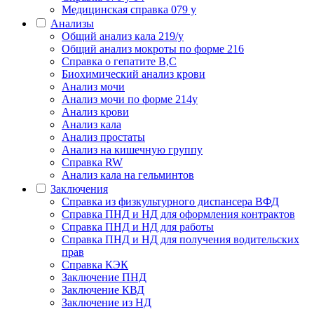
Медицинская справка 079 у
Анализы
Общий анализ кала 219/у
Общий анализ мокроты по форме 216
Справка о гепатите B,C
Биохимический анализ крови
Анализ мочи
Анализ мочи по форме 214у
Анализ крови
Анализ кала
Анализ простаты
Анализ на кишечную группу
Справка RW
Анализ кала на гельминтов
Заключения
Cправка из физкультурного диспансера ВФД
Справка ПНД и НД для оформления контрактов
Справка ПНД и НД для работы
Справка ПНД и НД для получения водительских
прав
Справка КЭК
Заключение ПНД
Заключение КВД
Заключение из НД