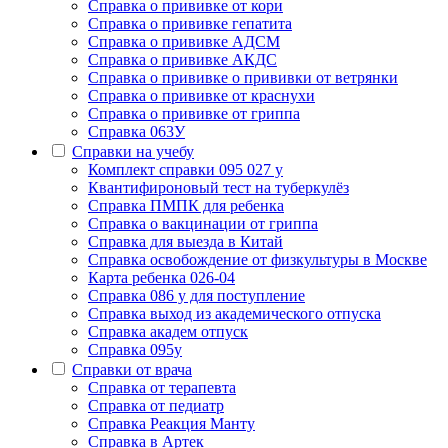
Cправка о прививке от кори
Cправка о прививке гепатита
Справка о прививке АДСМ
Справка о прививке АКДС
Справка о прививке о прививки от ветрянки
Справка о прививке от краснухи
Справка о прививке от гриппа
Справка 063У
Справки на учебу
Комплект справки 095 027 у
Квантифироновый тест на туберкулёз
Справка ПМПК для ребенка
Справка о вакцинации от гриппа
Справка для выезда в Китай
Справка освобождение от физкультуры в Москве
Карта ребенка 026-04
Справка 086 у для поступление
Справка выход из академического отпуска
Справка академ отпуск
Справка 095у
Справки от врача
Справка от терапевта
Справка от педиатр
Cправка Реакция Манту
Cправка в Артек