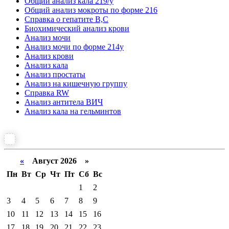
Общий анализ кала 219/у
Общий анализ мокроты по форме 216
Справка о гепатите B,C
Биохимический анализ крови
Анализ мочи
Анализ мочи по форме 214у
Анализ крови
Анализ кала
Анализ простаты
Анализ на кишечную группу
Справка RW
Анализ антитела ВИЧ
Анализ кала на гельминтов
«
Август 2026 »
Пн
Вт
Ср
Чт
Пт
Сб
Вс
1
2
3
4
5
6
7
8
9
10
11
12
13
14
15
16
17
18
19
20
21
22
23