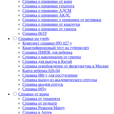
Cправка о прививке от кори
Cправка о прививке гепатита
Справка о прививке АДСМ
Справка о прививке АКДС
Справка о прививке о прививки от ветрянки
Справка о прививке от краснухи
Справка о прививке от гриппа
Справка 063У
Справки на учебу
Комплект справки 095 027 у
Квантифироновый тест на туберкулёз
Справка ПМПК для ребенка
Справка о вакцинации от гриппа
Справка для выезда в Китай
Справка освобождение от физкультуры в Москве
Карта ребенка 026-04
Справка 086 у для поступление
Справка выход из академического отпуска
Справка академ отпуск
Справка 095у
Справки от врача
Справка от терапевта
Справка от педиатр
Cправка Реакция Манту
Cправка в Артек