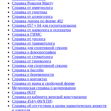
Cправка Реакция Манту
Cправка от иммунолога
Cправка от генетика
Cправка от аллерголога
Cправка донора по форме 402
Cправка 057 у 04 для госпитализации
Справка от нарколога и психиатра
Справка в ГИМС
Cправка от уролога
Справка от травматолога
Справка для спортивной секции
Справка о флюорографии
Справка от стоматолога
Справка от гинеколога
Справка для спортивной секции
Справка в бассейн
Справка о беременности
Справка о контактах
Справка от врача в свободной форме
Медицинская справка о кодировании
Справка 063У
Справка из кабинета женской консультации
Справка 454/у-06(ХТИ)
Справка об отсутствии в крови наркотических веществ
и алкоголя