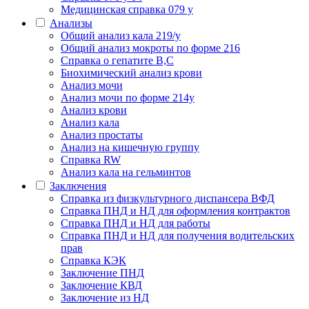
Медицинская справка 079 у
Анализы
Общий анализ кала 219/у
Общий анализ мокроты по форме 216
Справка о гепатите B,C
Биохимический анализ крови
Анализ мочи
Анализ мочи по форме 214у
Анализ крови
Анализ кала
Анализ простаты
Анализ на кишечную группу
Справка RW
Анализ кала на гельминтов
Заключения
Cправка из физкультурного диспансера ВФД
Справка ПНД и НД для оформления контрактов
Справка ПНД и НД для работы
Справка ПНД и НД для получения водительских
прав
Справка КЭК
Заключение ПНД
Заключение КВД
Заключение из НД