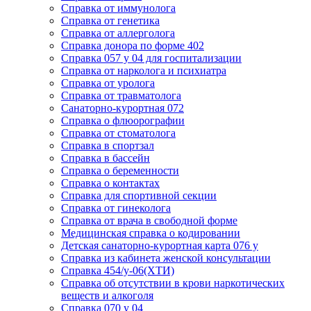
Cправка от иммунолога
Cправка от генетика
Cправка от аллерголога
Cправка донора по форме 402
Cправка 057 у 04 для госпитализации
Справка от нарколога и психиатра
Cправка от уролога
Справка от травматолога
Санаторно-курортная 072
Справка о флюорографии
Справка от стоматолога
Справка в спортзал
Справка в бассейн
Справка о беременности
Справка о контактах
Справка для спортивной секции
Справка от гинеколога
Справка от врача в свободной форме
Медицинская справка о кодировании
Детская санаторно-курортная карта 076 у
Справка из кабинета женской консультации
Справка 454/у-06(ХТИ)
Справка об отсутствии в крови наркотических
веществ и алкоголя
Справка 070 у 04