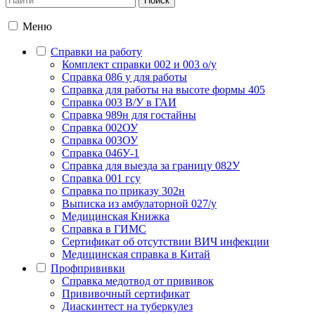
Меню
Справки на работу
Комплект справки 002 и 003 о/у
Справка 086 у для работы
Справка для работы на высоте формы 405
Справка 003 В/У в ГАИ
Справка 989н для гостайны
Справка 002ОУ
Справка 003ОУ
Справка 046У-1
Справка для выезда за границу 082У
Справка 001 гсу
Справка по приказу 302н
Выписка из амбулаторной 027/у
Медицинская Книжка
Справка в ГИМС
Сертификат об отсутствии ВИЧ инфекции
Медицинская справка в Китай
Профпрививки
Справка медотвод от прививок
Прививочный сертификат
Диаскинтест на туберкулез