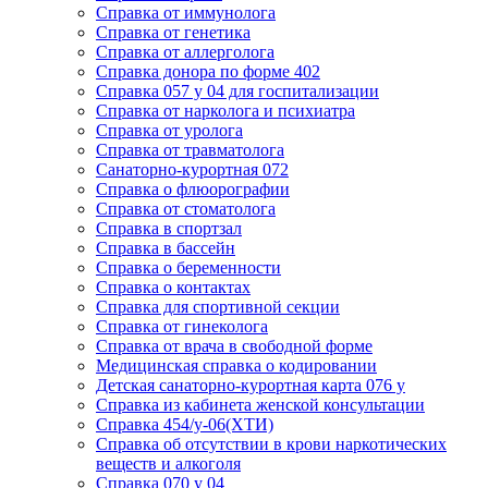
Cправка от иммунолога
Cправка от генетика
Cправка от аллерголога
Cправка донора по форме 402
Cправка 057 у 04 для госпитализации
Справка от нарколога и психиатра
Cправка от уролога
Справка от травматолога
Санаторно-курортная 072
Справка о флюорографии
Справка от стоматолога
Справка в спортзал
Справка в бассейн
Справка о беременности
Справка о контактах
Справка для спортивной секции
Справка от гинеколога
Справка от врача в свободной форме
Медицинская справка о кодировании
Детская санаторно-курортная карта 076 у
Справка из кабинета женской консультации
Справка 454/у-06(ХТИ)
Справка об отсутствии в крови наркотических
веществ и алкоголя
Справка 070 у 04