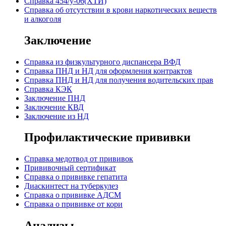
Справка 454/у-06(ХТИ)
Справка об отсутствии в крови наркотических веществ
и алкоголя
Заключение
Cправка из физкультурного диспансера ВФД
Cправка ПНД и НД для оформления контрактов
Справка ПНД и НД для получения водительских прав
Справка КЭК
Заключение ПНД
Заключение КВД
Заключение из НД
Профилактические прививки
Справка медотвод от прививок
Прививочный сертификат
Cправка о прививке гепатита
Диаскинтест на туберкулез
Справка о прививке АДСМ
Справка о прививке от кори
Анализы