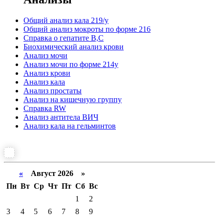
Общий анализ кала 219/у
Общий анализ мокроты по форме 216
Справка о гепатите B,C
Биохимический анализ крови
Анализ мочи
Анализ мочи по форме 214у
Анализ крови
Анализ кала
Анализ простаты
Анализ на кишечную группу
Справка RW
Анализ антитела ВИЧ
Анализ кала на гельминтов
«
Август 2026 »
Пн
Вт
Ср
Чт
Пт
Сб
Вс
1
2
3
4
5
6
7
8
9