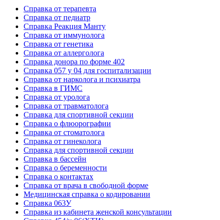
Справка от терапевта
Справка от педиатр
Cправка Реакция Манту
Cправка от иммунолога
Cправка от генетика
Cправка от аллерголога
Cправка донора по форме 402
Cправка 057 у 04 для госпитализации
Справка от нарколога и психиатра
Справка в ГИМС
Cправка от уролога
Справка от травматолога
Справка для спортивной секции
Справка о флюорографии
Справка от стоматолога
Справка от гинеколога
Справка для спортивной секции
Справка в бассейн
Справка о беременности
Справка о контактах
Справка от врача в свободной форме
Медицинская справка о кодировании
Справка 063У
Справка из кабинета женской консультации