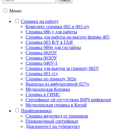
Меню
Справки на работу
Комплект справки 002 и 003 о/у
Справка 086 у для работы
Справка для работы на высоте формы 405
Справка 003 В/У в ГАИ
Справка 989н для гостайны
Справка 002ОУ
Справка 003ОУ
Справка 046У-1
Справка для выезда за границу 082У
Справка 001 гсу
Справка по приказу 302н
Выписка из амбулаторной 027/у
Медицинская Книжка
Справка в ГИМС
Сертификат об отсутствии ВИЧ инфекции
Медицинская справка в Китай
Профпрививки
Справка медотвод от прививок
Прививочный сертификат
Диаскинтест на туберкулез