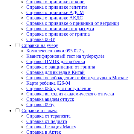
Cправка о прививке от кори
Cправка о прививке гепатита
Справка о прививке АДСМ
Справка о прививке АКДС
Справка о прививке о прививки от ветрянки
Справка о прививке от краснухи
Справка о прививке от гриппа
Справка 063У
Справки на учебу
Комплект справки 095 027 у
Квантифироновый тест на туберкулёз
Справка ПМПК для ребенка
Справка о вакцинации от гриппа
Справка для выезда в Китай
Справка освобождение от физкультуры в Москве
Карта ребенка 026-04
Справка 086 у для поступление
Справка выход из академического отпуска
Справка академ отпуск
Справка 095у
Справки от врача
Справка от терапевта
Справка от педиатр
Cправка Реакция Манту
Cправка в Артек