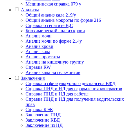
Медицинская справка 079 у
Анализы
Общий анализ кала 219/у
Общий анализ мокроты по форме 216
Справка о гепатите B,C
Биохимический анализ крови
Анализ мочи
Анализ мочи по форме 214у
Анализ крови
Анализ кала
Анализ простаты
Анализ на кишечную группу
Справка RW
Анализ кала на гельминтов
Заключения
Cправка из физкультурного диспансера ВФД
Справка ПНД и НД для оформления контрактов
Справка ПНД и НД для работы
Справка ПНД и НД для получения водительских
прав
Справка КЭК
Заключение ПНД
Заключение КВД
Заключение из НД