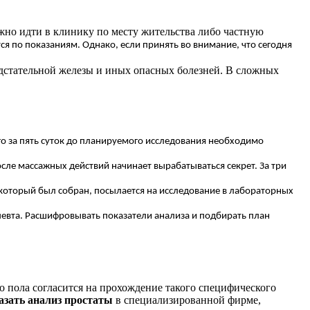
ужно идти в клинику по месту жительства либо частную
я по показаниям. Однако, если принять во внимание, что сегодня
едстательной железы и иных опасных болезней. В сложных
го за пять суток до планируемого исследования необходимо
осле массажных действий начинает вырабатываться секрет. За три
л, который был собран, посылается на исследование в лабораторных
певта. Расшифровывать показатели анализа и подбирать план
о пола согласится на прохождение такого специфического
азать анализ простаты
в специализированной фирме,