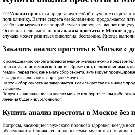
????
Анализ простаты
представляет собой изучение секрета пр
поликлинику. Взятие секрета безболезненно, продолжается пять
все больше мужчин имеют проблемы со здоровьем, данная процедур
Основная цель выполнения
анализа простаты в Москве
и дру
случаях может развиться онкология, бесплодие. Иногда выполн
Заказать анализ простоты в Москве с 
К исследованию секрета предстательной железы нужно предваритель
отказаться от интимных контактов. Кроме того, нельзя принимать пи
Медик, перед тем, как начать сбор секрета, активирует продуциров
часа до исследования запрещено мочиться.
На этом сбор секрета не завершается. Если секрет так и не начал п
условиях.
Получить направление на анализ можно в хирургическом либо онкол
лечения будет хирург/онколог.
Купить анализ простоты в Москве без 
Вопросы, касающиеся мужского полового здоровья, всегда вос
обследования. Однако, если члены семьи мужчины настаивают