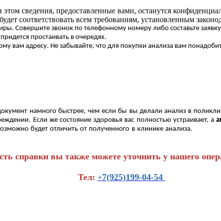
ри этом сведения, предоставленные вами, останутся конфиденц
будет соответствовать всем требованиям, установленным законо
иры. Совершите звонок по телефонному номеру либо составьте заявку 
придется простаивать в очередях.
му вам адресу. Не забывайте, что для покупки анализа вам понадоби
окумент намного быстрее, чем если бы вы делали анализ в поликлин
ждении. Если же состояние здоровья вас полностью устраивает, а
а
озможно будет отличить от полученного в клинике анализа.
сть справки вы также можете уточнить у нашего опер
Тел:
7(925)199-04-54
+