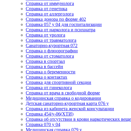
Cправка от иммунолога
Cправка от генетика
Cправка от аллерголога
Cправка донора по форме 402
Cправка 057 у 04 для госпитализации
Справка от нарколога и психиатра
Cправка от уролога
Справка от травматолога
Санаторно-курортная 072
Справка о флюорографии
Справка от стоматолога
Справка в спортзал
Справка в бассейн
Справка о беременности
Справка о контактах
Справка для спортивной секции
Справка от гинеколога
Справка от врача в свободной форме
Медицинская справка о кодировании
Детская санаторно-курортная карта 076 у
Справка из кабинета женской консультации
Справка 454/у-06(ХТИ)
Справка об отсутствии в крови наркотических веще
Справка 070 у 04
Медицинская справка 079 у