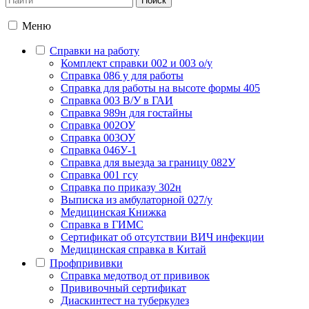
Меню
Справки на работу
Комплект справки 002 и 003 о/у
Справка 086 у для работы
Справка для работы на высоте формы 405
Справка 003 В/У в ГАИ
Справка 989н для гостайны
Справка 002ОУ
Справка 003ОУ
Справка 046У-1
Справка для выезда за границу 082У
Справка 001 гсу
Справка по приказу 302н
Выписка из амбулаторной 027/у
Медицинская Книжка
Справка в ГИМС
Сертификат об отсутствии ВИЧ инфекции
Медицинская справка в Китай
Профпрививки
Справка медотвод от прививок
Прививочный сертификат
Диаскинтест на туберкулез