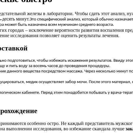
едстательной железы в лаборатории. Чтобы сдать этот анализ, н
-десять минут.
Это специфический анализ, который обычно назначаетс
а может быть назначена всем мужчинам среднего возраста.
гих городах – исключение вероятности развития воспаления пр
ение исследования позволяет оценить результаты лечения.
доставкой
но подготовиться, чтобы избежать искажения результатов. Ввиду это
щу и пить воду за восемь часов до проведения процедуры.
ание данного вещества посредством массажа. Через несколько минут п
родуцироваться, медик осуществляет забор мочи. После этого материа
огическом кабинете. Перед этим понадобится побывать у врача-тера
прохождение
принимаются особенно остро. Не каждый представитель мужског
 на выполнении исследования, во избежание скандала лучше
зак