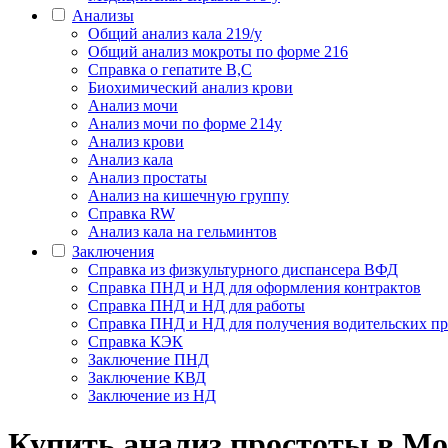
Анализы
Общий анализ кала 219/у
Общий анализ мокроты по форме 216
Справка о гепатите B,C
Биохимический анализ крови
Анализ мочи
Анализ мочи по форме 214у
Анализ крови
Анализ кала
Анализ простаты
Анализ на кишечную группу
Справка RW
Анализ кала на гельминтов
Заключения
Cправка из физкультурного диспансера ВФД
Справка ПНД и НД для оформления контрактов
Справка ПНД и НД для работы
Справка ПНД и НД для получения водительских пр
Справка КЭК
Заключение ПНД
Заключение КВД
Заключение из НД
Купить анализ простоты в Мо