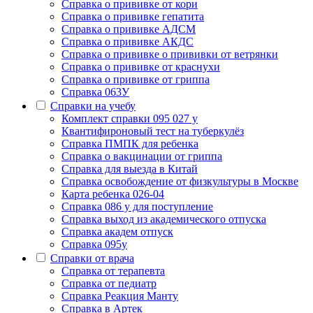
Cправка о прививке от кори
Cправка о прививке гепатита
Справка о прививке АДСМ
Справка о прививке АКДС
Справка о прививке о прививки от ветрянки
Справка о прививке от краснухи
Справка о прививке от гриппа
Справка 063У
Справки на учебу
Комплект справки 095 027 у
Квантифироновый тест на туберкулёз
Справка ПМПК для ребенка
Справка о вакцинации от гриппа
Справка для выезда в Китай
Справка освобождение от физкультуры в Москве
Карта ребенка 026-04
Справка 086 у для поступление
Справка выход из академического отпуска
Справка академ отпуск
Справка 095у
Справки от врача
Справка от терапевта
Справка от педиатр
Cправка Реакция Манту
Cправка в Артек