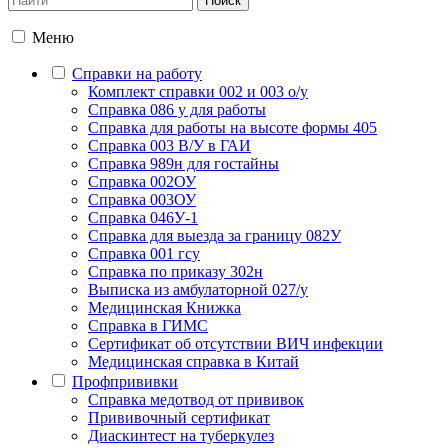
Меню
Справки на работу
Комплект справки 002 и 003 о/у
Справка 086 у для работы
Справка для работы на высоте формы 405
Справка 003 В/У в ГАИ
Справка 989н для гостайны
Справка 002ОУ
Справка 003ОУ
Справка 046У-1
Справка для выезда за границу 082У
Справка 001 гсу
Справка по приказу 302н
Выписка из амбулаторной 027/у
Медицинская Книжка
Справка в ГИМС
Сертификат об отсутствии ВИЧ инфекции
Медицинская справка в Китай
Профпрививки
Справка медотвод от прививок
Прививочный сертификат
Диаскинтест на туберкулез