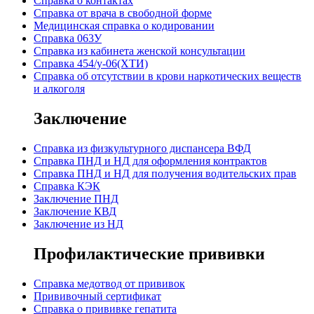
Справка о контактах
Справка от врача в свободной форме
Медицинская справка о кодировании
Справка 063У
Справка из кабинета женской консультации
Справка 454/у-06(ХТИ)
Справка об отсутствии в крови наркотических веществ
и алкоголя
Заключение
Cправка из физкультурного диспансера ВФД
Cправка ПНД и НД для оформления контрактов
Справка ПНД и НД для получения водительских прав
Справка КЭК
Заключение ПНД
Заключение КВД
Заключение из НД
Профилактические прививки
Справка медотвод от прививок
Прививочный сертификат
Cправка о прививке гепатита