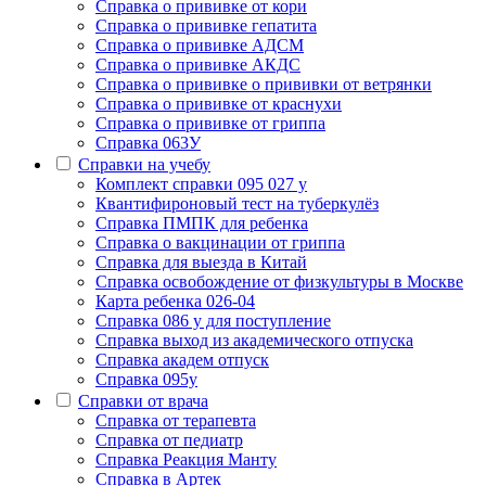
Cправка о прививке от кори
Cправка о прививке гепатита
Справка о прививке АДСМ
Справка о прививке АКДС
Справка о прививке о прививки от ветрянки
Справка о прививке от краснухи
Справка о прививке от гриппа
Справка 063У
Справки на учебу
Комплект справки 095 027 у
Квантифироновый тест на туберкулёз
Справка ПМПК для ребенка
Справка о вакцинации от гриппа
Справка для выезда в Китай
Справка освобождение от физкультуры в Москве
Карта ребенка 026-04
Справка 086 у для поступление
Справка выход из академического отпуска
Справка академ отпуск
Справка 095у
Справки от врача
Справка от терапевта
Справка от педиатр
Cправка Реакция Манту
Cправка в Артек