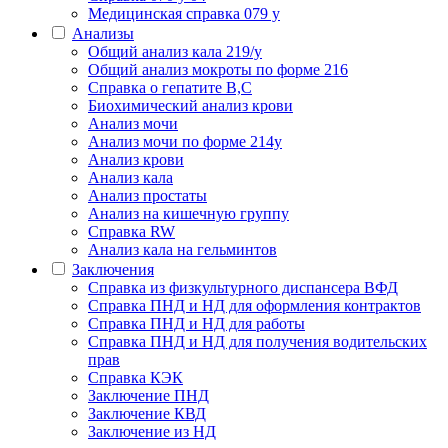
Медицинская справка 079 у
Анализы
Общий анализ кала 219/у
Общий анализ мокроты по форме 216
Справка о гепатите B,C
Биохимический анализ крови
Анализ мочи
Анализ мочи по форме 214у
Анализ крови
Анализ кала
Анализ простаты
Анализ на кишечную группу
Справка RW
Анализ кала на гельминтов
Заключения
Cправка из физкультурного диспансера ВФД
Справка ПНД и НД для оформления контрактов
Справка ПНД и НД для работы
Справка ПНД и НД для получения водительских
прав
Справка КЭК
Заключение ПНД
Заключение КВД
Заключение из НД