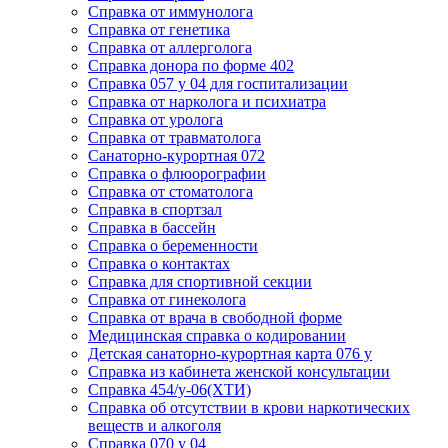
Cправка от иммунолога
Cправка от генетика
Cправка от аллерголога
Cправка донора по форме 402
Cправка 057 у 04 для госпитализации
Справка от нарколога и психиатра
Cправка от уролога
Справка от травматолога
Санаторно-курортная 072
Справка о флюорографии
Справка от стоматолога
Справка в спортзал
Справка в бассейн
Справка о беременности
Справка о контактах
Справка для спортивной секции
Справка от гинеколога
Справка от врача в свободной форме
Медицинская справка о кодировании
Детская санаторно-курортная карта 076 у
Справка из кабинета женской консультации
Справка 454/у-06(ХТИ)
Справка об отсутствии в крови наркотических
веществ и алкоголя
Справка 070 у 04