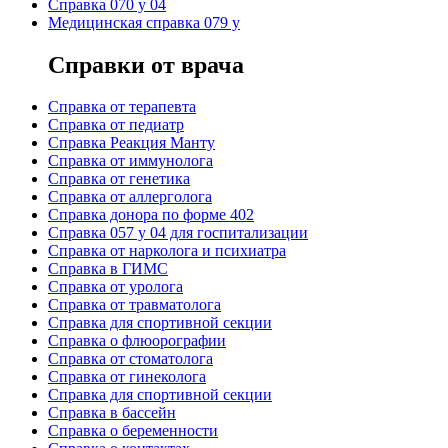
Справка 070 у 04
Медицинская справка 079 у
Справки от врача
Справка от терапевта
Справка от педиатр
Cправка Реакция Манту
Cправка от иммунолога
Cправка от генетика
Cправка от аллерголога
Cправка донора по форме 402
Cправка 057 у 04 для госпитализации
Справка от нарколога и психиатра
Справка в ГИМС
Cправка от уролога
Справка от травматолога
Справка для спортивной секции
Справка о флюорографии
Справка от стоматолога
Справка от гинеколога
Справка для спортивной секции
Справка в бассейн
Справка о беременности