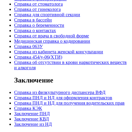
Справка от стоматолога
Справка от гинеколога
Справка для спортивной секции
Справка в бассейн
Справка о беременности
Справка о контактах
Справка от врача в свободной форме
Медицинская справка о кодировании
Справка 063У
Справка из кабинета женской консультации
Справка 454/у-06(ХТИ)
Справка об отсутствии в крови наркотических веществ
и алкоголя
Заключение
Cправка из физкультурного диспансера ВФД
Cправка ПНД и НД для оформления контрактов
Справка ПНД и НД для получения водительских прав
Справка КЭК
Заключение ПНД
Заключение КВД
Заключение из НД