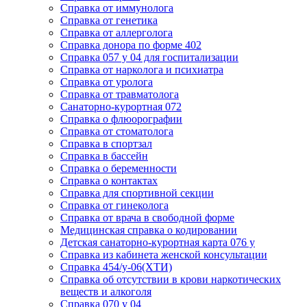
Cправка от иммунолога
Cправка от генетика
Cправка от аллерголога
Cправка донора по форме 402
Cправка 057 у 04 для госпитализации
Справка от нарколога и психиатра
Cправка от уролога
Справка от травматолога
Санаторно-курортная 072
Справка о флюорографии
Справка от стоматолога
Справка в спортзал
Справка в бассейн
Справка о беременности
Справка о контактах
Справка для спортивной секции
Справка от гинеколога
Справка от врача в свободной форме
Медицинская справка о кодировании
Детская санаторно-курортная карта 076 у
Справка из кабинета женской консультации
Справка 454/у-06(ХТИ)
Справка об отсутствии в крови наркотических
веществ и алкоголя
Справка 070 у 04