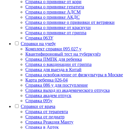
Cправка о прививке от кори
Cправка о прививке гепатита
Справка о прививке АДСМ
Справка о прививке АКДС
Справка о прививке о прививки от ветрянки
Справка о прививке от краснухи
Справка о прививке от гриппа
Справка 063У
Справки на учебу
Комплект справки 095 027 у
Квантифироновый тест на туберкулёз
Справка ПМПК для ребенка
Справка о вакцинации от гриппа
Справка для выезда в Китай
Справка освобождение от физкультуры в Москве
Карта ребенка 026-04
Справка 086 у для поступление
Справка выход из академического отпуска
Справка академ отпуск
Справка 095у
Справки от врача
Справка от терапевта
Справка от педиатр
Cправка Реакция Манту
Cправка в Артек