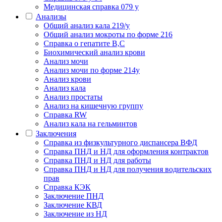
Медицинская справка 079 у
Анализы
Общий анализ кала 219/у
Общий анализ мокроты по форме 216
Справка о гепатите B,C
Биохимический анализ крови
Анализ мочи
Анализ мочи по форме 214у
Анализ крови
Анализ кала
Анализ простаты
Анализ на кишечную группу
Справка RW
Анализ кала на гельминтов
Заключения
Cправка из физкультурного диспансера ВФД
Справка ПНД и НД для оформления контрактов
Справка ПНД и НД для работы
Справка ПНД и НД для получения водительских
прав
Справка КЭК
Заключение ПНД
Заключение КВД
Заключение из НД