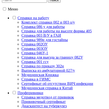
Меню
Справки на работу
Комплект справки 002 и 003 о/у
Справка 086 у для работы
Справка для работы на высоте формы 405
Справка 003 В/У в ГАИ
Справка 989н для гостайны
Справка 002ОУ
Справка 003ОУ
Справка 046У-1
Справка для выезда за границу 082У
Справка 001 гсу
Справка по приказу 302н
Выписка из амбулаторной 027/у
Медицинская Книжка
Справка в ГИМС
Сертификат об отсутствии ВИЧ инфекции
Медицинская справка в Китай
Профпрививки
Справка медотвод от прививок
Прививочный сертификат
Диаскинтест на туберкулез