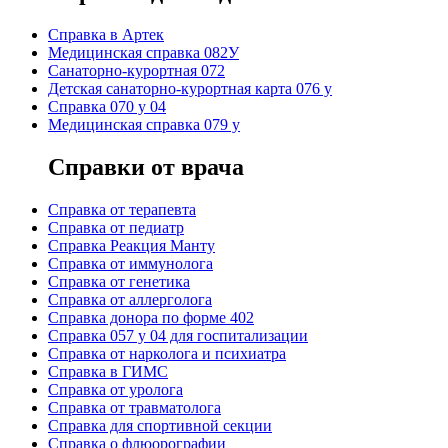
Cправка в Артек
Медицинская справка 082У
Санаторно-курортная 072
Детская санаторно-курортная карта 076 у
Справка 070 у 04
Медицинская справка 079 у
Справки от врача
Справка от терапевта
Справка от педиатр
Cправка Реакция Манту
Cправка от иммунолога
Cправка от генетика
Cправка от аллерголога
Cправка донора по форме 402
Cправка 057 у 04 для госпитализации
Справка от нарколога и психиатра
Справка в ГИМС
Cправка от уролога
Справка от травматолога
Справка для спортивной секции
Справка о флюорографии