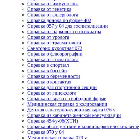
Cправка от иммунолога
Cправка от генетика
Cправка от аллерголога
Cправка донора по форме 402
Cправка 057 у 04 для госпитализации
Справка от нарколога и психиатра
Cправка от уролога
Справка от травматолога
Санаторно-курортная 072
Справка о флюорографии
Справка от стоматолога
Справка в спортзал
Справка в бассейн
Справка о беременности
Справка о контактах
Справка для спортивной секции
Справка от гинеколога
Справка от врача в свободной форме
Медицинская справка о кодировании
Детская санаторно-курортная карта 076 у
Справка из кабинета женской консультации
Справка 454/у-06(ХТИ)
Справка об отсутствии в крови наркотических веще
Справка 070 у 04
Медицинская справка 079 у