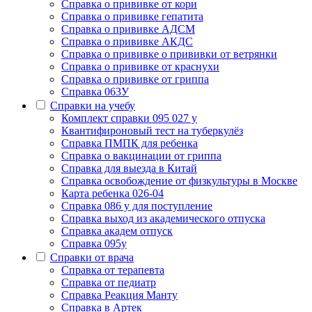
Cправка о прививке от кори
Cправка о прививке гепатита
Справка о прививке АДСМ
Справка о прививке АКДС
Справка о прививке о прививки от ветрянки
Справка о прививке от краснухи
Справка о прививке от гриппа
Справка 063У
Справки на учебу
Комплект справки 095 027 у
Квантифироновый тест на туберкулёз
Справка ПМПК для ребенка
Справка о вакцинации от гриппа
Справка для выезда в Китай
Справка освобождение от физкультуры в Москве
Карта ребенка 026-04
Справка 086 у для поступление
Справка выход из академического отпуска
Справка академ отпуск
Справка 095у
Справки от врача
Справка от терапевта
Справка от педиатр
Cправка Реакция Манту
Cправка в Артек