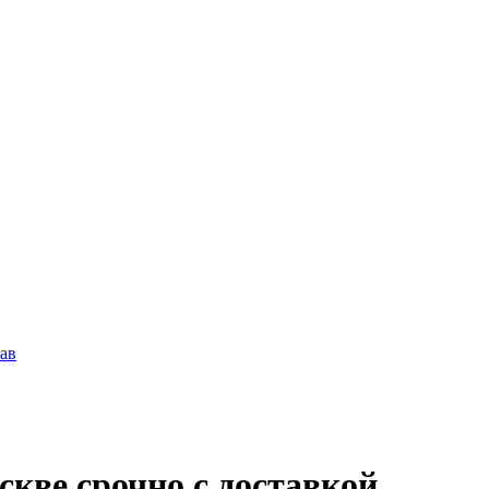
ав
скве срочно с доставкой