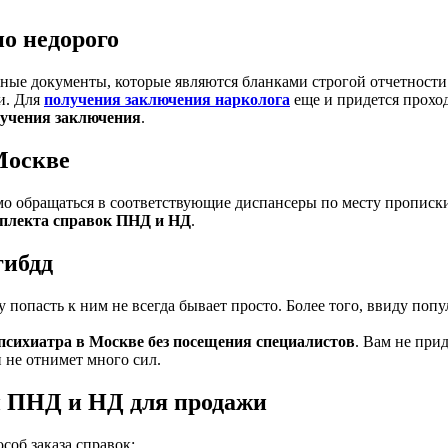
но недорого
ные документы, которые являются бланками строгой отчетности
и. Для
получения заключения нарколога
еще и придется проход
учения заключения
.
 Москве
мо обращаться в соответствующие диспансеры по месту прописки
плекта справок ПНД и НД
.
гибдд
попасть к ним не всегда бывает просто. Более того, ввиду попу
 психиатра в Москве без посещения специалистов
. Вам не прид
 не отнимет много сил.
и ПНД и НД для продажи
соб заказа справок: