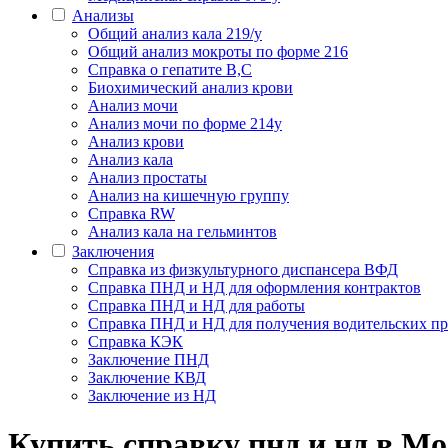
Анализы
Общий анализ кала 219/у
Общий анализ мокроты по форме 216
Справка о гепатите B,C
Биохимический анализ крови
Анализ мочи
Анализ мочи по форме 214у
Анализ крови
Анализ кала
Анализ простаты
Анализ на кишечную группу
Справка RW
Анализ кала на гельминтов
Заключения
Cправка из физкультурного диспансера ВФД
Справка ПНД и НД для оформления контрактов
Справка ПНД и НД для работы
Справка ПНД и НД для получения водительских пр
Справка КЭК
Заключение ПНД
Заключение КВД
Заключение из НД
Купить справку пнд и нд в Мо