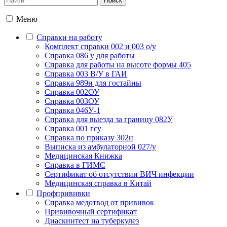
Меню
Справки на работу
Комплект справки 002 и 003 о/у
Справка 086 у для работы
Справка для работы на высоте формы 405
Справка 003 В/У в ГАИ
Справка 989н для гостайны
Справка 002ОУ
Справка 003ОУ
Справка 046У-1
Справка для выезда за границу 082У
Справка 001 гсу
Справка по приказу 302н
Выписка из амбулаторной 027/у
Медицинская Книжка
Справка в ГИМС
Сертификат об отсутствии ВИЧ инфекции
Медицинская справка в Китай
Профпрививки
Справка медотвод от прививок
Прививочный сертификат
Диаскинтест на туберкулез