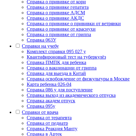
Cправка о прививке от кори
Cправка о прививке гепатита
Справка о прививке АДСМ
Справка о прививке АКДС
Справка о прививке о прививки от ветрянки
Справка о прививке от краснухи
Справка о прививке от гриппа
Справка 063У
Справки на учебу
Комплект справки 095 027 у
Квантифироновый тест на туберкулёз
Справка ПМПК для ребенка
Справка о вакцинации от гриппа
Справка для выезда в Китай
Справка освобождение от физкультуры в Москве
Карта ребенка 026-04
Справка 086 у для поступление
Справка выход из академического отпуска
Справка академ отпуск
Справка 095у
Справки от врача
Справка от терапевта
Справка от педиатр
Cправка Реакция Манту
Cправка в Артек