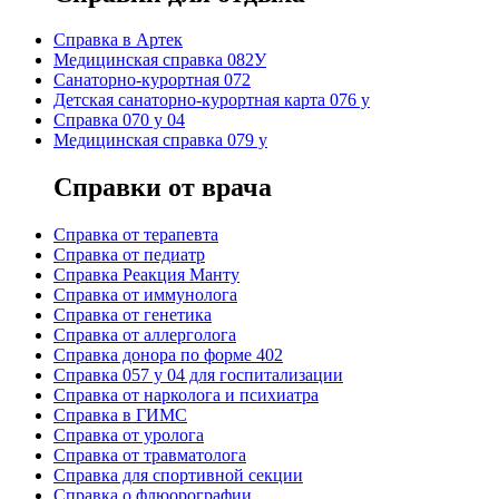
Cправка в Артек
Медицинская справка 082У
Санаторно-курортная 072
Детская санаторно-курортная карта 076 у
Справка 070 у 04
Медицинская справка 079 у
Справки от врача
Справка от терапевта
Справка от педиатр
Cправка Реакция Манту
Cправка от иммунолога
Cправка от генетика
Cправка от аллерголога
Cправка донора по форме 402
Cправка 057 у 04 для госпитализации
Справка от нарколога и психиатра
Справка в ГИМС
Cправка от уролога
Справка от травматолога
Справка для спортивной секции
Справка о флюорографии