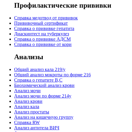
Профилактические прививки
Справка медотвод от прививок
Прививочный сертификат
Cправка о прививке гепатита
Диаскинтест на туберкулез
Справка о прививке АДСМ
Справка о прививке от кори
Анализы
Общий анализ кала 219/у
Общий анализ мокроты по форме 216
Справка о гепатите B,C
Биохимический анализ крови
Анализ мочи
Анализ мочи по форме 214у
Анализ крови
Анализ кала
Анализ простаты
Анализ на кишечную группу
Справка RW
Анализ антитела ВИЧ