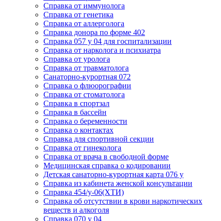
Cправка от иммунолога
Cправка от генетика
Cправка от аллерголога
Cправка донора по форме 402
Cправка 057 у 04 для госпитализации
Справка от нарколога и психиатра
Cправка от уролога
Справка от травматолога
Санаторно-курортная 072
Справка о флюорографии
Справка от стоматолога
Справка в спортзал
Справка в бассейн
Справка о беременности
Справка о контактах
Справка для спортивной секции
Справка от гинеколога
Справка от врача в свободной форме
Медицинская справка о кодировании
Детская санаторно-курортная карта 076 у
Справка из кабинета женской консультации
Справка 454/у-06(ХТИ)
Справка об отсутствии в крови наркотических
веществ и алкоголя
Справка 070 у 04