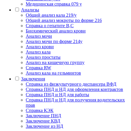
Медицинская справка 079 у
Анализы
Общий анализ кала 219/у
Общий анализ мокроты по форме 216
Справка о гепатите B,C
Биохимический анализ крови
Анализ мочи
Анализ мочи по форме 214у
Анализ крови
Анализ кала
Анализ простаты
Анализ на кишечную группу
Справка RW
Анализ кала на гельминтов
Заключения
Cправка из физкультурного диспансера ВФД
Справка ПНД и НД для оформления контрактов
Справка ПНД и НД для работы
Справка ПНД и НД для получения водительских
прав
Справка КЭК
Заключение ПНД
Заключение КВД
Заключение из НД