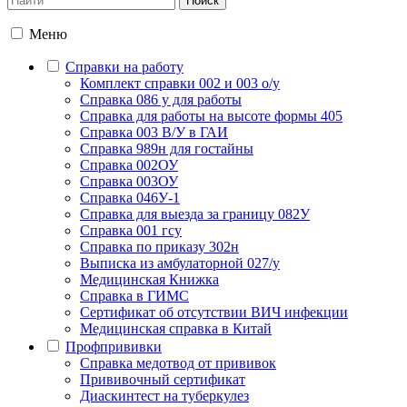
Меню
Справки на работу
Комплект справки 002 и 003 о/у
Справка 086 у для работы
Справка для работы на высоте формы 405
Справка 003 В/У в ГАИ
Справка 989н для гостайны
Справка 002ОУ
Справка 003ОУ
Справка 046У-1
Справка для выезда за границу 082У
Справка 001 гсу
Справка по приказу 302н
Выписка из амбулаторной 027/у
Медицинская Книжка
Справка в ГИМС
Сертификат об отсутствии ВИЧ инфекции
Медицинская справка в Китай
Профпрививки
Справка медотвод от прививок
Прививочный сертификат
Диаскинтест на туберкулез