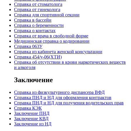
Справка от стоматолога
Справка от гинеколога
Справка для спортивной секции
Справка в бассейн
Справка о беременности
Справка о контактах
Справка от врача в свободной форме
Медицинская справка о кодировании
Справка 063У
Справка из кабинета женской консультации
Справка 454/у-06(ХТИ)
Справка об отсутствии в крови наркотических веществ
и алкоголя
Заключение
Cправка из физкультурного диспансера ВФД
Cправка ПНД и НД для оформления контрактов
Справка ПНД и НД для получения водительских прав
Справка КЭК
Заключение ПНД
Заключение КВД
Заключение из НД