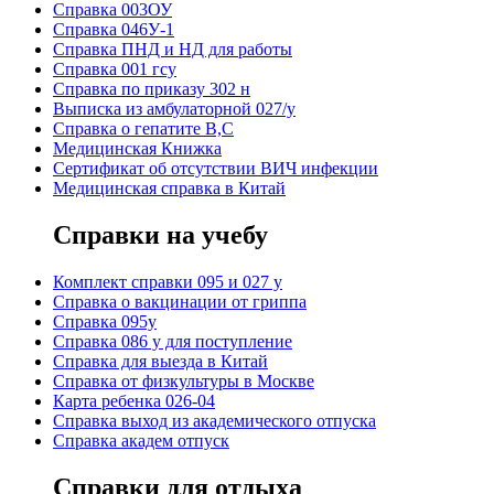
Справка 003ОУ
Справка 046У-1
Справка ПНД и НД для работы
Справка 001 гсу
Справка по приказу 302 н
Выписка из амбулаторной 027/у
Справка о гепатите B,C
Медицинская Книжка
Сертификат об отсутствии ВИЧ инфекции
Медицинская справка в Китай
Справки на учебу
Комплект справки 095 и 027 у
Справка о вакцинации от гриппа
Справка 095у
Справка 086 у для поступление
Справка для выезда в Китай
Справка от физкультуры в Москве
Карта ребенка 026-04
Справка выход из академического отпуска
Справка академ отпуск
Справки для отдыха