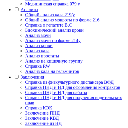
Медицинская справка 079 у
Анализы
Общий анализ кала 219/у
Общий анализ мокроты по форме 216
Справка о гепатите B,C
Биохимический анализ крови
Анализ мочи
Анализ мочи по форме 214у
Анализ крови
Анализ кала
Анализ простаты
Анализ на кишечную группу
Справка RW
Анализ кала на гельминтов
Заключения
Cправка из физкультурного диспансера ВФД
Справка ПНД и НД для оформления контрактов
Справка ПНД и НД для работы
Справка ПНД и НД для получения водительских
прав
Справка КЭК
Заключение ПНД
Заключение КВД
Заключение из НД