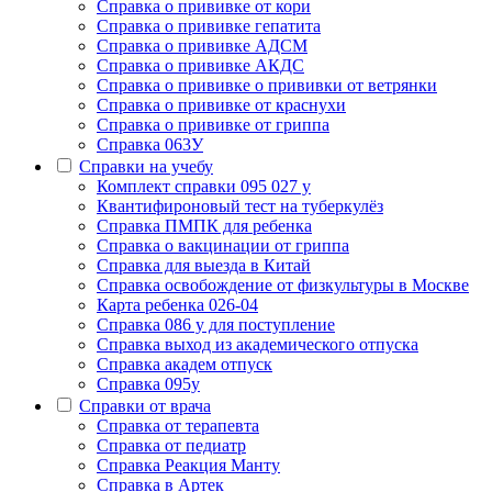
Cправка о прививке от кори
Cправка о прививке гепатита
Справка о прививке АДСМ
Справка о прививке АКДС
Справка о прививке о прививки от ветрянки
Справка о прививке от краснухи
Справка о прививке от гриппа
Справка 063У
Справки на учебу
Комплект справки 095 027 у
Квантифироновый тест на туберкулёз
Справка ПМПК для ребенка
Справка о вакцинации от гриппа
Справка для выезда в Китай
Справка освобождение от физкультуры в Москве
Карта ребенка 026-04
Справка 086 у для поступление
Справка выход из академического отпуска
Справка академ отпуск
Справка 095у
Справки от врача
Справка от терапевта
Справка от педиатр
Cправка Реакция Манту
Cправка в Артек