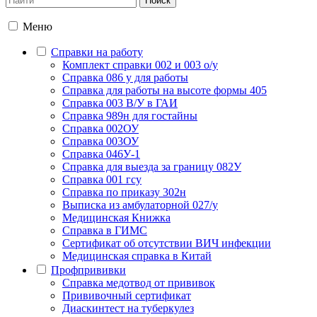
Меню
Справки на работу
Комплект справки 002 и 003 о/у
Справка 086 у для работы
Справка для работы на высоте формы 405
Справка 003 В/У в ГАИ
Справка 989н для гостайны
Справка 002ОУ
Справка 003ОУ
Справка 046У-1
Справка для выезда за границу 082У
Справка 001 гсу
Справка по приказу 302н
Выписка из амбулаторной 027/у
Медицинская Книжка
Справка в ГИМС
Сертификат об отсутствии ВИЧ инфекции
Медицинская справка в Китай
Профпрививки
Справка медотвод от прививок
Прививочный сертификат
Диаскинтест на туберкулез