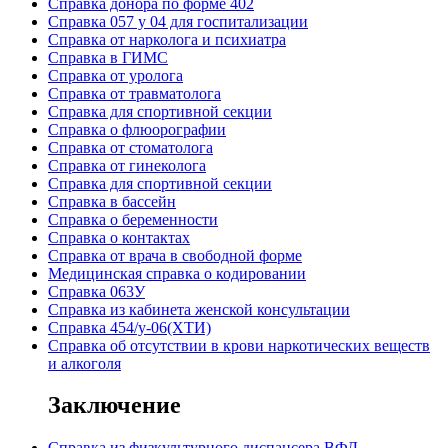
Cправка донора по форме 402
Cправка 057 у 04 для госпитализации
Справка от нарколога и психиатра
Справка в ГИМС
Cправка от уролога
Справка от травматолога
Справка для спортивной секции
Справка о флюорографии
Справка от стоматолога
Справка от гинеколога
Справка для спортивной секции
Справка в бассейн
Справка о беременности
Справка о контактах
Справка от врача в свободной форме
Медицинская справка о кодировании
Справка 063У
Справка из кабинета женской консультации
Справка 454/у-06(ХТИ)
Справка об отсутствии в крови наркотических веществ
и алкоголя
Заключение
Cправка из физкультурного диспансера ВФД