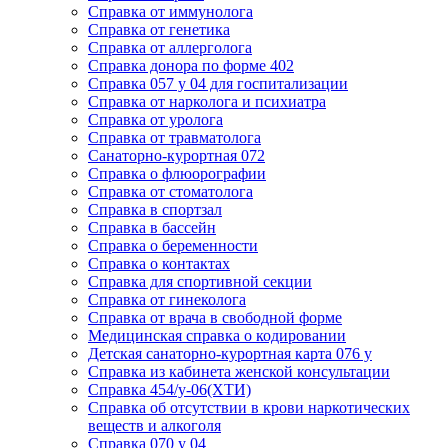
Cправка от иммунолога
Cправка от генетика
Cправка от аллерголога
Cправка донора по форме 402
Cправка 057 у 04 для госпитализации
Справка от нарколога и психиатра
Cправка от уролога
Справка от травматолога
Санаторно-курортная 072
Справка о флюорографии
Справка от стоматолога
Справка в спортзал
Справка в бассейн
Справка о беременности
Справка о контактах
Справка для спортивной секции
Справка от гинеколога
Справка от врача в свободной форме
Медицинская справка о кодировании
Детская санаторно-курортная карта 076 у
Справка из кабинета женской консультации
Справка 454/у-06(ХТИ)
Справка об отсутствии в крови наркотических
веществ и алкоголя
Справка 070 у 04