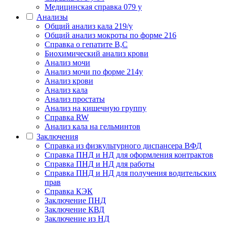
Медицинская справка 079 у
Анализы
Общий анализ кала 219/у
Общий анализ мокроты по форме 216
Справка о гепатите B,C
Биохимический анализ крови
Анализ мочи
Анализ мочи по форме 214у
Анализ крови
Анализ кала
Анализ простаты
Анализ на кишечную группу
Справка RW
Анализ кала на гельминтов
Заключения
Cправка из физкультурного диспансера ВФД
Справка ПНД и НД для оформления контрактов
Справка ПНД и НД для работы
Справка ПНД и НД для получения водительских
прав
Справка КЭК
Заключение ПНД
Заключение КВД
Заключение из НД