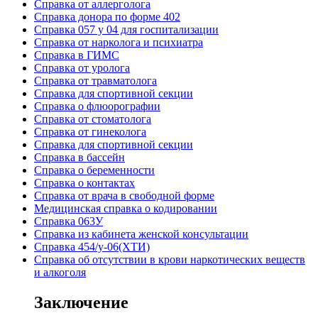
Cправка от аллерголога
Cправка донора по форме 402
Cправка 057 у 04 для госпитализации
Справка от нарколога и психиатра
Справка в ГИМС
Cправка от уролога
Справка от травматолога
Справка для спортивной секции
Справка о флюорографии
Справка от стоматолога
Справка от гинеколога
Справка для спортивной секции
Справка в бассейн
Справка о беременности
Справка о контактах
Справка от врача в свободной форме
Медицинская справка о кодировании
Справка 063У
Справка из кабинета женской консультации
Справка 454/у-06(ХТИ)
Справка об отсутствии в крови наркотических веществ
и алкоголя
Заключение