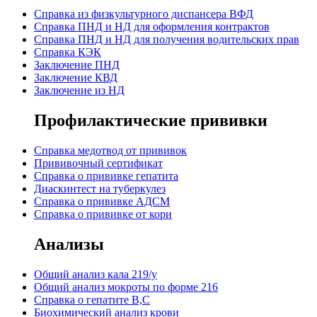
Cправка из физкультурного диспансера ВФД
Cправка ПНД и НД для оформления контрактов
Справка ПНД и НД для получения водительских прав
Справка КЭК
Заключение ПНД
Заключение КВД
Заключение из НД
Профилактические прививки
Справка медотвод от прививок
Прививочный сертификат
Cправка о прививке гепатита
Диаскинтест на туберкулез
Справка о прививке АДСМ
Справка о прививке от кори
Анализы
Общий анализ кала 219/у
Общий анализ мокроты по форме 216
Справка о гепатите B,C
Биохимический анализ крови