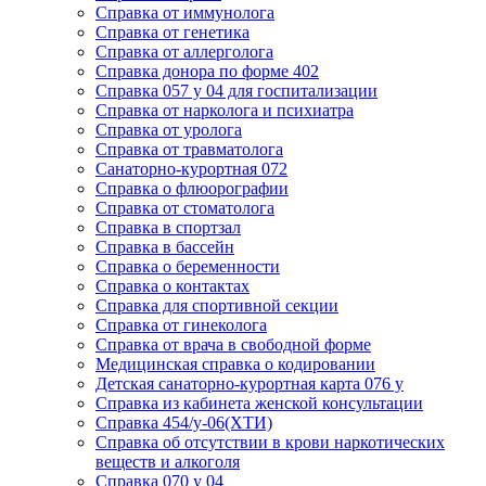
Cправка от иммунолога
Cправка от генетика
Cправка от аллерголога
Cправка донора по форме 402
Cправка 057 у 04 для госпитализации
Справка от нарколога и психиатра
Cправка от уролога
Справка от травматолога
Санаторно-курортная 072
Справка о флюорографии
Справка от стоматолога
Справка в спортзал
Справка в бассейн
Справка о беременности
Справка о контактах
Справка для спортивной секции
Справка от гинеколога
Справка от врача в свободной форме
Медицинская справка о кодировании
Детская санаторно-курортная карта 076 у
Справка из кабинета женской консультации
Справка 454/у-06(ХТИ)
Справка об отсутствии в крови наркотических
веществ и алкоголя
Справка 070 у 04