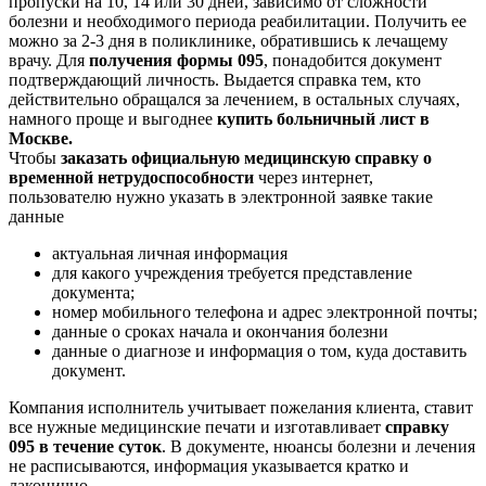
пропуски на 10, 14 или 30 дней, зависимо от сложности
болезни и необходимого периода реабилитации. Получить ее
можно за 2-3 дня в поликлинике, обратившись к лечащему
врачу. Для
получения формы 095
, понадобится документ
подтверждающий личность. Выдается справка тем, кто
действительно обращался за лечением, в остальных случаях,
намного проще и выгоднее
купить больничный лист в
Москве.
Чтобы
заказать официальную медицинскую справку о
временной нетрудоспособности
через интернет,
пользователю нужно указать в электронной заявке такие
данные
актуальная личная информация
для какого учреждения требуется представление
документа;
номер мобильного телефона и адрес электронной почты;
данные о сроках начала и окончания болезни
данные о диагнозе и информация о том, куда доставить
документ.
Компания исполнитель учитывает пожелания клиента, ставит
все нужные медицинские печати и изготавливает
справку
095 в течение суток
. В документе, нюансы болезни и лечения
не расписываются, информация указывается кратко и
лаконично.