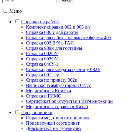
Меню
Справки на работу
Комплект справки 002 и 003 о/у
Справка 086 у для работы
Справка для работы на высоте формы 405
Справка 003 В/У в ГАИ
Справка 989н для гостайны
Справка 002ОУ
Справка 003ОУ
Справка 046У-1
Справка для выезда за границу 082У
Справка 001 гсу
Справка по приказу 302н
Выписка из амбулаторной 027/у
Медицинская Книжка
Справка в ГИМС
Сертификат об отсутствии ВИЧ инфекции
Медицинская справка в Китай
Профпрививки
Справка медотвод от прививок
Прививочный сертификат
Диаскинтест на туберкулез