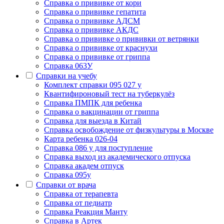
Cправка о прививке от кори
Cправка о прививке гепатита
Справка о прививке АДСМ
Справка о прививке АКДС
Справка о прививке о прививки от ветрянки
Справка о прививке от краснухи
Справка о прививке от гриппа
Справка 063У
Справки на учебу
Комплект справки 095 027 у
Квантифироновый тест на туберкулёз
Справка ПМПК для ребенка
Справка о вакцинации от гриппа
Справка для выезда в Китай
Справка освобождение от физкультуры в Москве
Карта ребенка 026-04
Справка 086 у для поступление
Справка выход из академического отпуска
Справка академ отпуск
Справка 095у
Справки от врача
Справка от терапевта
Справка от педиатр
Cправка Реакция Манту
Cправка в Артек